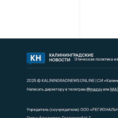
КАЛИНИНГРАДСКИЕ
Этическая политика и
НОВОСТИ
2025 © KALININGRADNEWS.ONLINE | СИ «Калини
@mazov
MA
Написать директору в телеграм
или
Учредитель (соучредители): ООО «РЕГИОНАЛЬ
Главный редактор: Годлевский Н. Г.