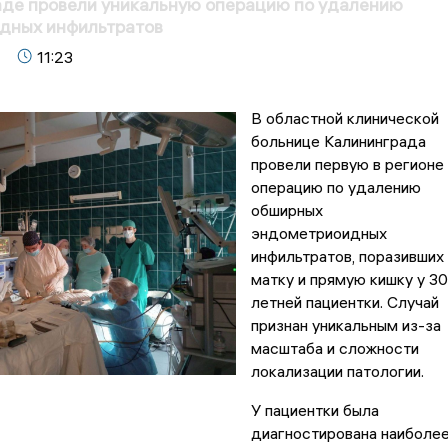
аде провели уникальную операцию по удалению
дных инфильтратов
11:23
В областной клинической
больнице Калининграда
провели первую в регионе
операцию по удалению
обширных
эндометриоидных
инфильтратов, поразивших
матку и прямую кишку у 30
летней пациентки. Случай
признан уникальным из-за
масштаба и сложности
локализации патологии.
У пациентки была
диагностирована наиболе