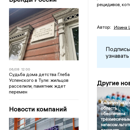
рецидивов, кот
Автор:
Ирина 
Подписы
узнавать
06/08
12:00
Судьба дома детства Глеба
Успенского в Туле: жильцов
Другие но
расселили, памятник ждет
перемен
Калининградс
Новости компаний
область
обеспечена
трёхмесячны
запасом льгот