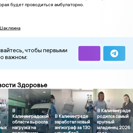
орая будет проводиться амбулаторно.
Шаклеина
вайтесь, чтобы первыми
 о важном:
вости Здоровье
кая
В
В Калининграде
Калининградской
В Калининграде
родился самый
м
области выросла
заработал новый
крупный
ных
нагрузка на
ангиограф за 130
младенец 2026