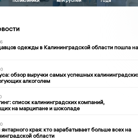
поликлиники
млн рублей
года
овости
36
давцов одежды в Калининградской области пошла н
00
са: обзор выручки самых успешных калининградски
оргующих алкоголем
0
инг: список калининградских компаний,
щих на марципане и шоколаде
00
 янтарного края: кто зарабатывает больше всех на
нинградской области