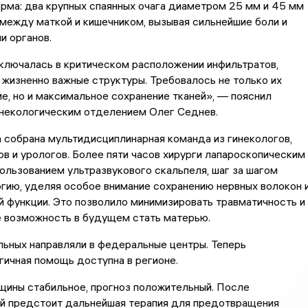
рма: два крупных спаянных очага диаметром 25 мм и 45 мм
между маткой и кишечником, вызывая сильнейшие боли и
и органов.
ключалась в критическом расположении инфильтратов,
жизненно важные структуры. Требовалось не только их
е, но и максимальное сохранение тканей», — пояснил
некологическим отделением Олег Седнев.
 собрана мультидисциплинарная команда из гинекологов,
в и урологов. Более пяти часов хирурги лапароскопическим
ользованием ультразвукового скальпеля, шаг за шагом
гию, уделяя особое внимание сохранению нервных волокон 
 функции. Это позволило минимизировать травматичность и
е возможность в будущем стать матерью.
льных направляли в федеральные центры. Теперь
ичная помощь доступна в регионе.
щины стабильное, прогноз положительный. После
ей предстоит дальнейшая терапия для предотвращения