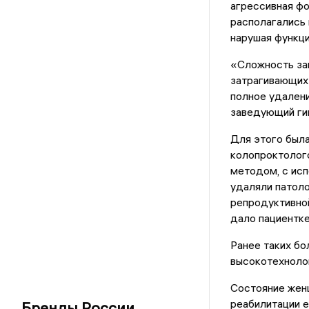
агрессивная фо
располагались 
нарушая функци
«Сложность за
затрагивающих 
полное удалени
заведующий ги
Для этого была
колопроктолого
методом, с исп
удаляли патоло
репродуктивной
дало пациентк
Ранее таких бо
высокотехнолог
Состояние жен
реабилитации 
Бренды России