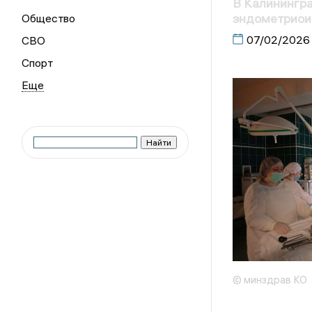
В Калинингр
эндометриои
Общество
07/02/2026
СВО
Спорт
© минздрав КО