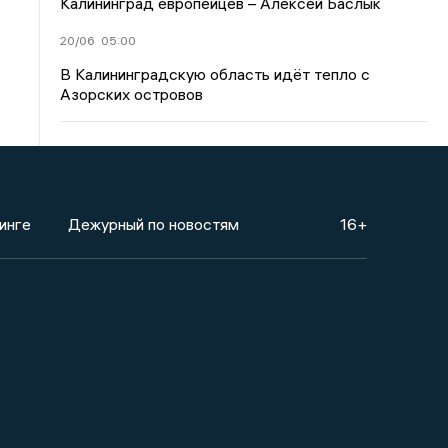
Калининград европейцев – Алексей Баслык
20/06
05:00
В Калининградскую область идёт тепло с
Азорских островов
инге
Дежурный по новостям
16+