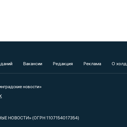
зданий
Вакансии
Редакция
Реклама
О холд
нградские новости»
X
НЫЕ НОВОСТИ» (ОГРН 1107154017354)