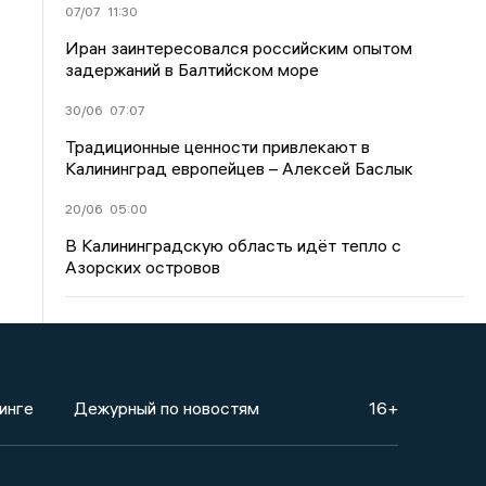
07/07
11:30
Иран заинтересовался российским опытом
задержаний в Балтийском море
30/06
07:07
Традиционные ценности привлекают в
Калининград европейцев – Алексей Баслык
20/06
05:00
В Калининградскую область идёт тепло с
Азорских островов
инге
Дежурный по новостям
16+