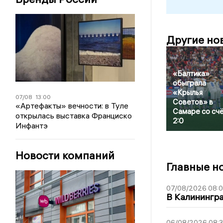
Другие но
«Балтика»
обыграла
«Крылья
07/08
13:00
Советов» в
«Артефакты» вечности: в Туле
Самаре со сч
открылась выставка Франциско
2:0
Инфантэ
Новости компаний
Главные н
07/08/2026 08:
В Калинингр
06/08/2026 08: