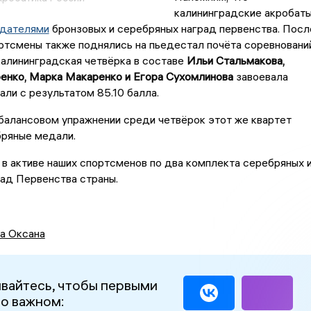
калининградские акробат
адателями
бронзовых и серебряных наград первенства. Посл
ртсмены также поднялись на пьедестал почёта соревновани
калининградская четвёрка в составе
Ильи Стальмакова,
енко, Марка Макаренко и Егора Сухомлинова
завоевала
ли с результатом 85.10 балла.
балансовом упражнении среди четвёрок этот же квартет
бряные медали.
 в активе наших спортсменов по два комплекта серебряных 
ад Первенства страны.
а Оксана
вайтесь, чтобы первыми
 о важном: