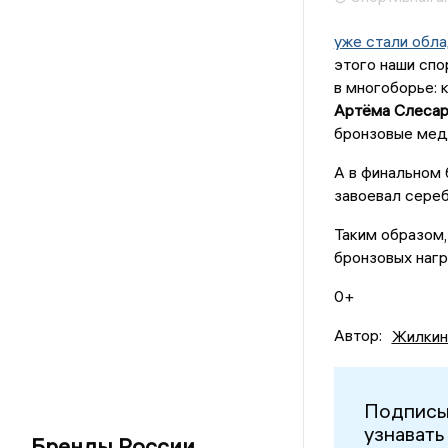
уже стали обл
этого наши спо
в многоборье: 
Артёма Слесар
бронзовые меда
А в финальном 
завоевал сере
Таким образом,
бронзовых нагр
0+
Автор:
Жилкин
Подписы
узнавать
Бренды России