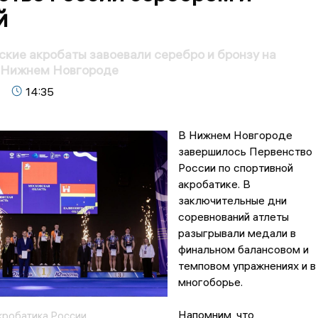
й
кие акробаты завоевали серебро и бронзу на
в Нижнем Новгороде
14:35
В Нижнем Новгороде
завершилось Первенство
России по спортивной
акробатике. В
заключительные дни
соревнований атлеты
разыгрывали медали в
финальном балансовом и
темповом упражнениях и в
многоборье.
Напомним, что
кробатика России