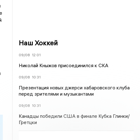
ы
е
й
Наш Хоккей
09/08
12:01
Николай Кныжов присоединился к СКА
и
09/08
10:31
Презентация новых джерси хабаровского клуба
перед зрителями и музыкантами
09/08
10:31
Канадцы победили США в финале Кубка Глинки/
Гретцки