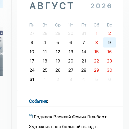
АВГУСТ
2026
Пн
Вт
Ср
Чт
Пт
Сб
Вс
27
28
29
30
31
1
2
3
4
5
6
7
8
9
10
11
12
13
14
15
16
дит
17
18
19
20
21
22
23
24
25
26
27
28
29
30
31
1
2
3
4
5
6
События
:
Родился Василий Фомич Гильберт
Художник внес большой вклад в