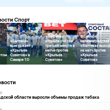
вости Спорт
«Балтика»
В Самаре
«Балтика»
открыла счёт на
калининградская
выигрывает у
третьей минуте в
«Балтика» выхо
«Крыльев
матче против
на матч против
ётом
Советов» в
«Крыльев
«Крыльев
Самаре 1:0
Советов»
Советов»
овости
00
адской области выросли объемы продаж табака
36