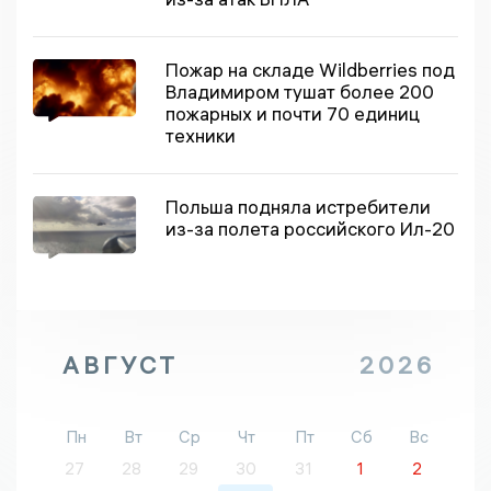
Пожар на складе Wildberries под
Владимиром тушат более 200
пожарных и почти 70 единиц
техники
Польша подняла истребители
из-за полета российского Ил-20
АВГУСТ
2026
Пн
Вт
Ср
Чт
Пт
Сб
Вс
27
28
29
30
31
1
2