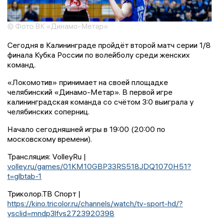
© Фото ВК «Динамо-Метар»
Сегодня в Калининграде пройдёт второй матч серии 1/8
финала Кубка России по волейболу среди женских
команд.
«Локомотив» принимает на своей площадке
челябинский «Динамо-Метар». В первой игре
калининградская команда со счётом 3:0 выиграла у
челябинских соперниц.
Начало сегодняшней игры в 19:00 (20:00 по
московскому времени).
Трансляция: VolleyRu |
volley.ru/games/01KM10GBP33RS518JDQ1070H51?
t=glbtab-1
Триколор.ТВ Спорт |
https://kino.tricolor.ru/channels/watch/tv-sport-hd/?
ysclid=mndp3lfvs2723920398