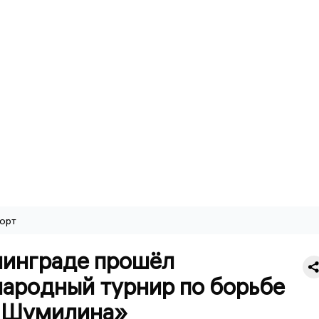
орт
нинграде прошёл
ародный турнир по борьбе
 Шумилина»