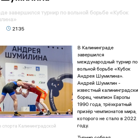
де завершился турнир по вольной борьбе «Кубок
илина»
21:35
В Калининграде
завершился
международный турнир по
вольной борьбе «Кубок
Андрея Шумилина».
Андрей Шумилин -
известный калининградски
борец, чемпион Европы
1990 года, трёхкратный
призёр чемпионатов мира,
которого не стало в 2022
году.
 спорта Калининградской
Турнир собрал