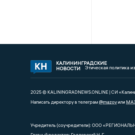
КАЛИНИНГРАДСКИЕ
Этическая политика и
НОВОСТИ
2025 © KALININGRADNEWS.ONLINE | СИ «Калини
@mazov
MA
Написать директору в телеграм
или
Учредитель (соучредители): ООО «РЕГИОНАЛЬ
Главный редактор: Годлевский Н. Г.