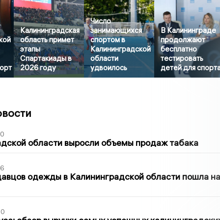
Число
Калининградская
занимающихся
В Калининграде
кой
область примет
спортом в
продолжают
этапы
Калининградской
бесплатно
Спартакиады в
области
тестировать
порт
2026 году
удвоилось
детей для спорт
овости
00
адской области выросли объемы продаж табака
36
давцов одежды в Калининградской области пошла н
00