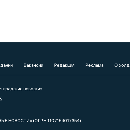
зданий
Вакансии
Редакция
Реклама
О холд
нградские новости»
X
НЫЕ НОВОСТИ» (ОГРН 1107154017354)