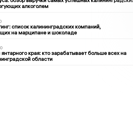
са: обзор выручки самых успешных калининградски
оргующих алкоголем
0
инг: список калининградских компаний,
щих на марципане и шоколаде
00
 янтарного края: кто зарабатывает больше всех на
нинградской области