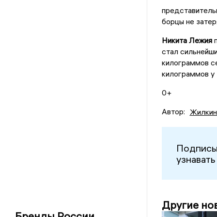
представитель
борцы не затер
Никита Лежия
п
стал сильнейши
килограммов с
килограммов у
0+
Автор:
Жилкин
Подписы
узнавать
Другие но
Бренды России