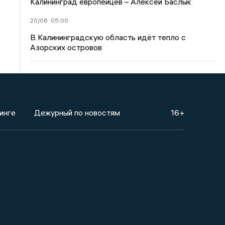
Калининград европейцев – Алексей Баслык
20/06
05:00
В Калининградскую область идёт тепло с
Азорских островов
инге
Дежурный по новостям
16+