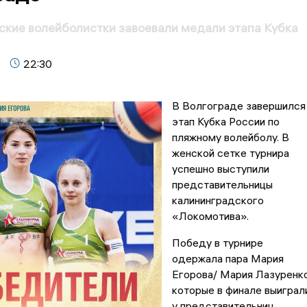
кие волейболистки завоевали медали этапа Кубка
22:30
В Волгограде завершился
этап Кубка России по
пляжному волейболу. В
женской сетке турнира
успешно выступили
представительницы
калининградского
«Локомотива».
Победу в турнире
одержала пара Мария
Егорова/ Мария Лазуренко
которые в финале выиграл
у представительниц