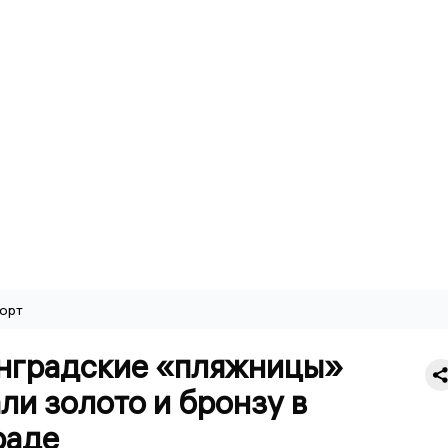
орт
нградские «пляжницы»
ли золото и бронзу в
раде