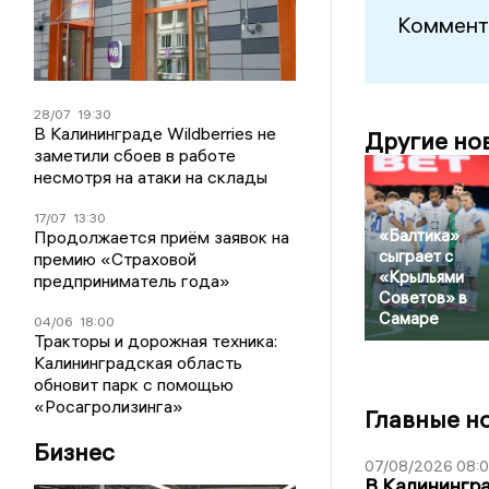
Коммент
28/07
19:30
В Калининграде Wildberries не
Другие но
заметили сбоев в работе
несмотря на атаки на склады
17/07
13:30
«Балтика»
Продолжается приём заявок на
сыграет с
премию «Страховой
«Крыльями
предприниматель года»
Советов» в
Самаре
04/06
18:00
Тракторы и дорожная техника:
Калининградская область
обновит парк с помощью
«Росагролизинга»
Главные н
Бизнес
07/08/2026 08:
В Калинингр