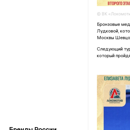
© ВК «Локомоти
Бронзовые мед
Лудковой, кото
Москвы Шевцов
Следующий турн
который пройдё
Бренды России