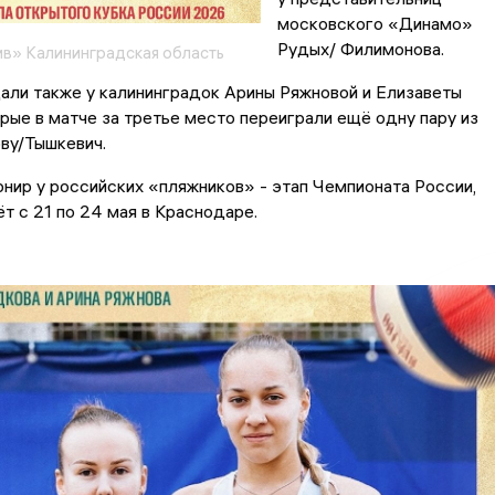
московского «Динамо»
Рудых/ Филимонова.
в» Калининградская область
али также у калининградок Арины Ряжновой и Елизаветы
рые в матче за третье место переиграли ещё одну пару из
у/Тышкевич.
ир у российских «пляжников» - этап Чемпионата России,
т с 21 по 24 мая в Краснодаре.