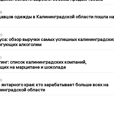
36
давцов одежды в Калининградской области пошла н
00
са: обзор выручки самых успешных калининградски
оргующих алкоголем
0
инг: список калининградских компаний,
щих на марципане и шоколаде
00
 янтарного края: кто зарабатывает больше всех на
нинградской области