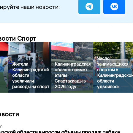
ируйте наши новости:
вости Спорт
Число
Жители
Калининградская
занимающихся
Калининградской
область примет
спортом в
области
этапы
Калининградско
увеличили
Спартакиады в
области
расходы на спорт
2026 году
удвоилось
овости
00
адской области выросли объемы продаж табака