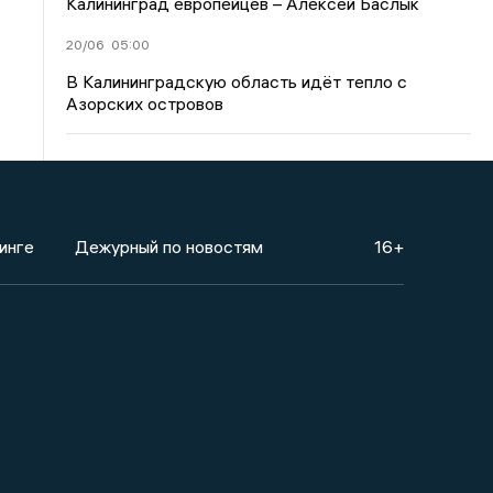
Калининград европейцев – Алексей Баслык
20/06
05:00
В Калининградскую область идёт тепло с
Азорских островов
инге
Дежурный по новостям
16+