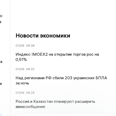
то
а
Новости экономики
07/08
08:38
Индекс IMOEX2 на открытии торгов рос на
0,51%
на
07/08
08:33
Над регионами РФ сбили 203 украинских БПЛА
за ночь
и
07/08
08:26
Россия и Казахстан планируют расширить
авиасообщение