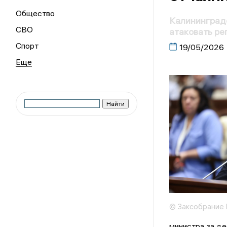
Общество
Калининград
СВО
атаковать ре
Спорт
19/05/2026
© Заксобрание
министра за де