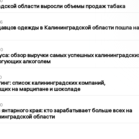
00
адской области выросли объемы продаж табака
36
давцов одежды в Калининградской области пошла н
00
са: обзор выручки самых успешных калининградски
оргующих алкоголем
0
инг: список калининградских компаний,
щих на марципане и шоколаде
00
 янтарного края: кто зарабатывает больше всех на
нинградской области