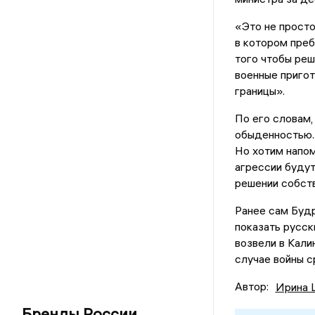
«Это не просто
в котором преб
того чтобы реш
военные пригот
границы».
По его словам,
обыденностью.
Но хотим напом
агрессии будут
решении собств
Ранее сам Будр
показать русск
возвели в Кали
случае войны с
Автор:
Ирина 
Бренды России