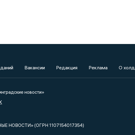
зданий
Вакансии
Редакция
Реклама
О холд
нградские новости»
X
НЫЕ НОВОСТИ» (ОГРН 1107154017354)