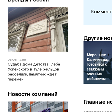
Коммент
Другие но
Мирошник:
Калининград
06/08
12:00
Судьба дома детства Глеба
готовится к
Успенского в Туле: жильцов
затяжным
расселили, памятник ждет
военным
действиям
перемен
Новости компаний
Главные н