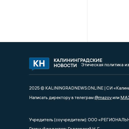
КАЛИНИНГРАДСКИЕ
Этическая политика и
НОВОСТИ
2025 © KALININGRADNEWS.ONLINE | СИ «Калини
@mazov
MA
Написать директору в телеграм
или
Учредитель (соучредители): ООО «РЕГИОНАЛЬ
Главный редактор: Годлевский Н. Г.