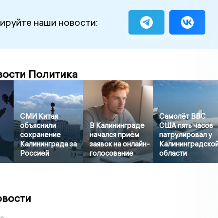
ируйте наши новости:
вости Политика
СМИ Китая
Самолёт ВВС
объяснили
В Калининграде
США пять часов
сохранение
начался приём
патрулировал у
Калининграда за
заявок на онлайн-
Калининградско
Россией
голосование
области
овости