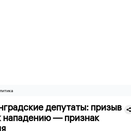
литика
нградские депутаты: призыв
к нападению — признак
ия