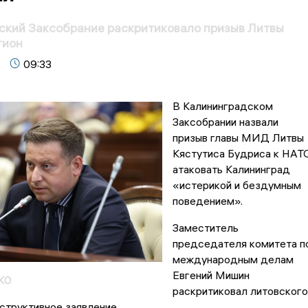
ский Заксобрание раскритиковало призыв Литвы
гион
09:33
В Калининградском
Заксобрании назвали
призыв главы МИД Литвы
Кястутиса Будриса к НАТ
атаковать Калининград
«истерикой и бездумным
поведением».
Заместитель
председателя комитета п
международным делам
Евгений Мишин
 КО
раскритиковал литовского
структивное заявление.