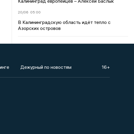
Калининград европейцев – Алексей Баслык
20/06
05:00
В Калининградскую область идёт тепло с
Азорских островов
инге
Дежурный по новостям
16+