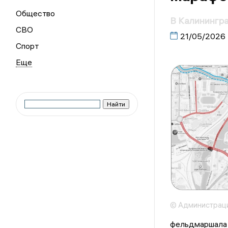
Общество
В Калинингра
СВО
21/05/2026
Спорт
© Администраци
фельдмаршала Р