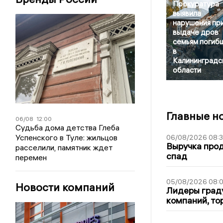
Прокуратура
выявила
нарушения пр
выдаче дров
семьям погиб
в
Калининградс
области
Главные н
06/08
12:00
Судьба дома детства Глеба
Успенского в Туле: жильцов
06/08/2026 08:
Выручка про
расселили, памятник ждет
спад
перемен
05/08/2026 08:
Новости компаний
Лидеры граду
компаний, т