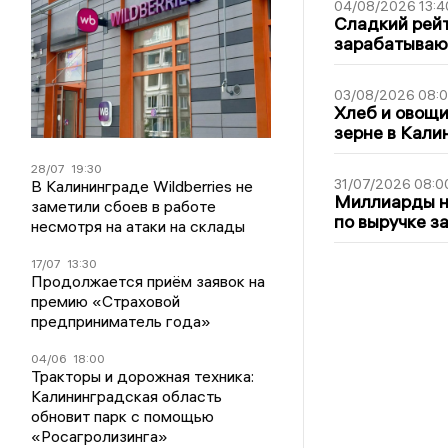
04/08/2026 13:4
Сладкий рейт
зарабатываю
03/08/2026 08:
Хлеб и овощи
зерне в Кали
28/07
19:30
31/07/2026 08:0
В Калининграде Wildberries не
Миллиарды на
заметили сбоев в работе
по выручке з
несмотря на атаки на склады
17/07
13:30
Продолжается приём заявок на
премию «Страховой
предприниматель года»
04/06
18:00
Тракторы и дорожная техника:
Калининградская область
обновит парк с помощью
«Росагролизинга»