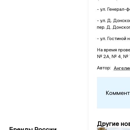
- ул. Генерал-
- ул. Д. Донск
пер. Д. Донског
- ул. Гостиной 
На время пров
№ 2А, № 4, № 
Автор:
Ангели
Коммент
Другие но
Бренды России