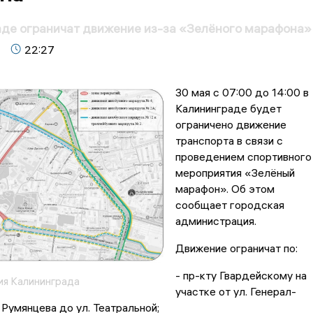
де ограничат движение из-за «Зелёного марафона»
22:27
30 мая с 07:00 до 14:00 в
Калининграде будет
ограничено движение
транспорта в связи с
проведением спортивного
мероприятия «Зелёный
марафон». Об этом
сообщает городская
администрация.
Движение ограничат по:
- пр-кту Гвардейскому на
я Калининграда
участке от ул. Генерал-
умянцева до ул. Театральной;