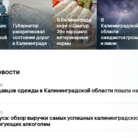
и
В Калининграде
В
ших
Губернатор
кафе «Шампур
Калининградско
раскритиковал
39» нарушило
области
кой
состояние дорог
ветеринарные
ожидаются гроз
в Калининграде
нормы
и ливни
овости
36
давцов одежды в Калининградской области пошла н
00
са: обзор выручки самых успешных калининградски
оргующих алкоголем