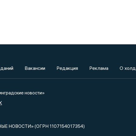
зданий
Вакансии
Редакция
Реклама
О холд
нградские новости»
X
НЫЕ НОВОСТИ» (ОГРН 1107154017354)