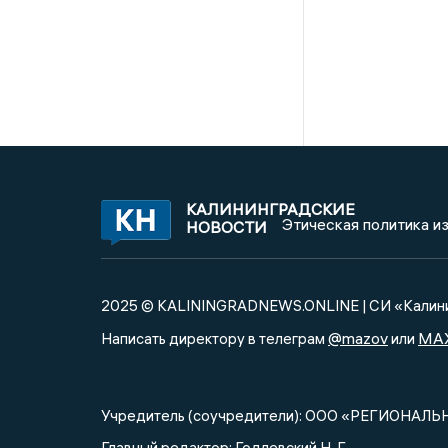
КАЛИНИНГРАДСКИЕ
Этическая политика и
НОВОСТИ
2025 © KALININGRADNEWS.ONLINE | СИ «Калини
@mazov
MA
Написать директору в телеграм
или
Учредитель (соучредители): ООО «РЕГИОНАЛЬ
Главный редактор: Годлевский Н. Г.