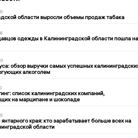
00
адской области выросли объемы продаж табака
36
давцов одежды в Калининградской области пошла н
00
са: обзор выручки самых успешных калининградски
оргующих алкоголем
0
инг: список калининградских компаний,
щих на марципане и шоколаде
00
 янтарного края: кто зарабатывает больше всех на
нинградской области