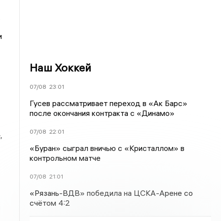
.
и
Наш Хоккей
07/08
23:01
Гусев рассматривает переход в «Ак Барс»
после окончания контракта с «Динамо»
07/08
22:01
,
«Буран» сыграл вничью с «Кристаллом» в
контрольном матче
07/08
21:01
«Рязань-ВДВ» победила на ЦСКА-Арене со
счётом 4:2
в