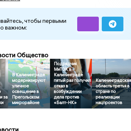
вайтесь, чтобы первыми
 о важном:
вости Общество
Подрядчик
МиТОК в
В Калининграде
Калининграде
модернизируют
пятый раз получил
Калининградска
уличное
отказ в
область третья в
е
освещение в
возбуждении
стране по
и за
Прегольском
дела против
реализации
ки
микрорайоне
«Балт-НК»
нацпроектов
овости