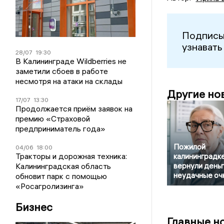
Подписы
узнавать
28/07
19:30
В Калининграде Wildberries не
заметили сбоев в работе
несмотря на атаки на склады
Другие но
17/07
13:30
Продолжается приём заявок на
премию «Страховой
предприниматель года»
Пожилой
04/06
18:00
Тракторы и дорожная техника:
калининградк
Калининградская область
вернули деньг
неудачные оч
обновит парк с помощью
«Росагролизинга»
Бизнес
Главные н