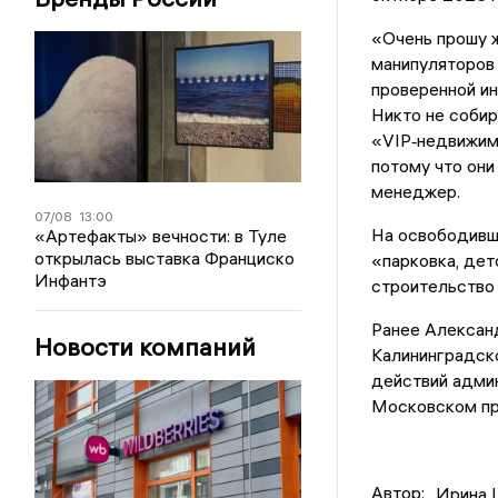
«Очень прошу 
манипуляторов
проверенной ин
Никто не собир
«VIP‑недвижимо
потому что они
менеджер.
07/08
13:00
На освободивш
«Артефакты» вечности: в Туле
открылась выставка Франциско
«парковка, дет
Инфантэ
строительство 
Ранее Алексан
Новости компаний
Калининградско
действий адми
Московском пр
Автор:
Ирина 