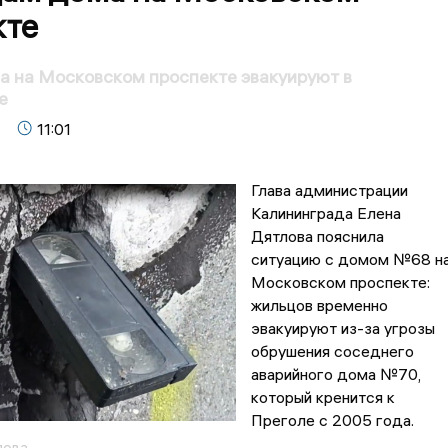
кте
 на Московском проспекте эвакуируют в
е
11:01
Глава администрации
Калининграда Елена
Дятлова пояснила
ситуацию с домом №68 н
Московском проспекте:
жильцов временно
эвакуируют из-за угрозы
обрушения соседнего
аварийного дома №70,
который кренится к
Преголе с 2005 года.
лова