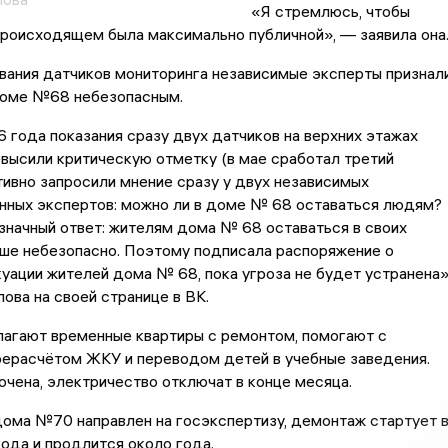
«Я стремлюсь, чтобы
роисходящем была максимально публичной», — заявила она
вания датчиков мониторинга независимые эксперты признал
доме №68 небезопасным.
 года показания сразу двух датчиков на верхних этажах
высили критическую отметку (в мае сработал третий
тивно запросили мнение сразу у двух независимых
нных экспертов: можно ли в доме № 68 оставаться людям?
начный ответ: жителям дома № 68 оставаться в своих
ьше небезопасно. Поэтому подписала распоряжение о
уации жителей дома № 68, пока угроза не будет устранена»
лова на своей странице в ВК.
агают временные квартиры с ремонтом, помогают с
рерасчётом ЖКУ и переводом детей в учебные заведения.
чена, электричество отключат в конце месяца.
ома №70 направлен на госэкспертизу, демонтаж стартует 
ода и продлится около года.