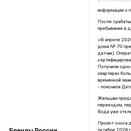
информация о п
После срабаты
пребывание в 
«В апреле 2026
дома № 70 пре
датчик). Опера
сертифицирова
Получили одноз
квартирах бол
временной эвак
- пояснила Дят
Жильцам предл
переездом, пе
Вода уже отклю
Проект сноса д
Бренды России
октябре 2026 г