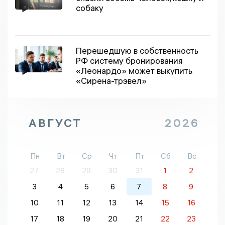
собаку
Перешедшую в собственность
РФ систему бронирования
«Леонардо» может выкупить
«Сирена-трэвел»
АВГУСТ
2026
Пн
Вт
Ср
Чт
Пт
Сб
Вс
27
28
29
30
31
1
2
3
4
5
6
7
8
9
10
11
12
13
14
15
16
17
18
19
20
21
22
23