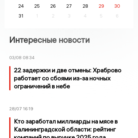
24
25
26
27
28
29
30
31
1
2
3
4
5
6
Интересные новости
03/08
08:34
22 задержки и две отмены: Храброво
работает со сбоями из-за ночных
ограничений в небе
28/07
16:19
Кто заработал миллиарды на мясе в
Калининградской области: рейтинг
компаний по выручке 2025 года