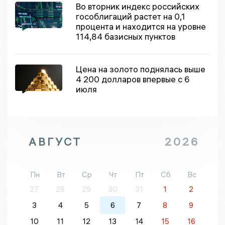
Во вторник индекс российских
гособлигаций растет на 0,1
процента и находится на уровне
114,84 базисных пунктов
Цена на золото поднялась выше
4 200 долларов впервые с 6
июля
АВГУСТ
2026
Пн
Вт
Ср
Чт
Пт
Сб
Вс
27
28
29
30
31
1
2
3
4
5
6
7
8
9
10
11
12
13
14
15
16