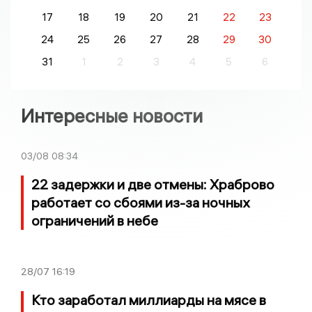
17
18
19
20
21
22
23
24
25
26
27
28
29
30
31
1
2
3
4
5
6
Интересные новости
03/08
08:34
22 задержки и две отмены: Храброво
работает со сбоями из-за ночных
ограничений в небе
28/07
16:19
Кто заработал миллиарды на мясе в