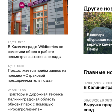
Другие но
В нацпарк
«Куршская ко
28/07
19:30
вернули камен
В Калининграде Wildberries не
Пензы
заметили сбоев в работе
несмотря на атаки на склады
17/07
13:30
Продолжается приём заявок на
Главные н
премию «Страховой
предприниматель года»
07/08/2026 08:
В Калинингр
04/06
18:00
Тракторы и дорожная техника:
Калининградская область
06/08/2026 08:
обновит парк с помощью
Выручка про
«Росагролизинга»
спад