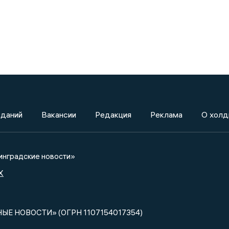
зданий
Вакансии
Редакция
Реклама
О холд
нградские новости»
X
НЫЕ НОВОСТИ» (ОГРН 1107154017354)