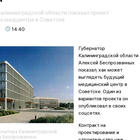
алининградской области показал проект
о медцентра в Советске
14:40
Губернатор
Калининградской области
Алексей Беспрозванных
показал, как может
выглядеть будущий
медицинский центр в
Советске. Один из
вариантов проекта он
опубликовал в своих
соцсетях.
Контракт на
рнатора Калининградской
проектирование и
я Беспрозванных
строительство уже