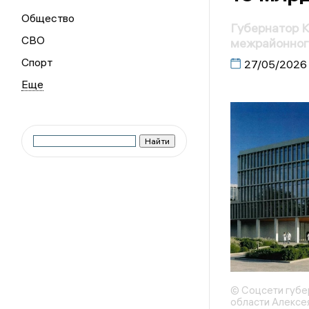
Общество
Губернатор К
СВО
межрайонног
Спорт
27/05/2026
© Соцсети губе
области Алексе