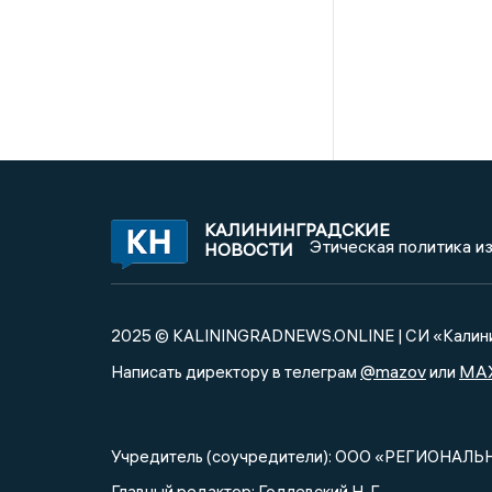
КАЛИНИНГРАДСКИЕ
Этическая политика и
НОВОСТИ
2025 © KALININGRADNEWS.ONLINE | СИ «Калини
@mazov
MA
Написать директору в телеграм
или
Учредитель (соучредители): ООО «РЕГИОНАЛЬ
Главный редактор: Годлевский Н. Г.