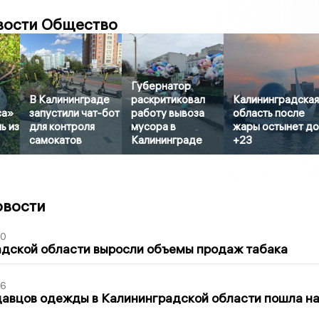
вости Общество
Губернатор
В Калининграде
раскритиковал
Калининградска
са»
запустили чат-бот
работу вывоза
область после
ь из
для контроля
мусора в
жары остынет д
самокатов
Калининграде
+23
овости
00
адской области выросли объемы продаж табака
36
давцов одежды в Калининградской области пошла н