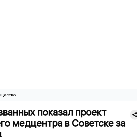
щество
званных показал проект
го медцентра в Советске за
д