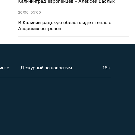
Калининград европейцев – Алексей Баслык
20/06
05:00
В Калининградскую область идёт тепло с
Азорских островов
инге
Дежурный по новостям
16+