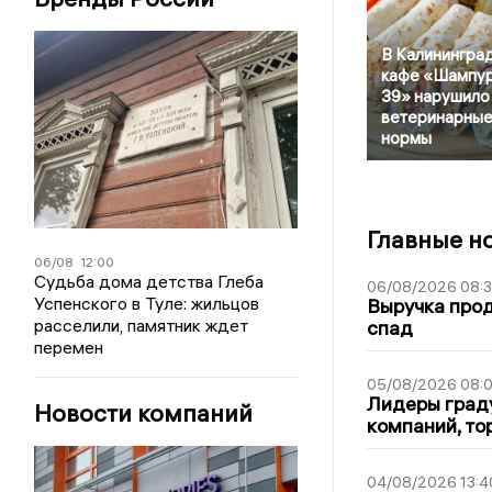
В Калинингра
кафе «Шампу
39» нарушило
ветеринарны
нормы
Главные н
06/08
12:00
Судьба дома детства Глеба
06/08/2026 08:
Успенского в Туле: жильцов
Выручка про
расселили, памятник ждет
спад
перемен
05/08/2026 08:
Лидеры граду
Новости компаний
компаний, т
04/08/2026 13:4