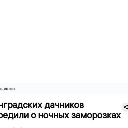
щество
нградских дачников
редили о ночных заморозках