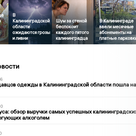
де
В
р
Калининградской
Шум за стеной
В Калининграде
области
беспокоит
ввели месячные
е
ожидаются грозы
каждого пятого
абонементы на
и ливни
калининградца
платные парковк
овости
36
давцов одежды в Калининградской области пошла н
00
са: обзор выручки самых успешных калининградски
оргующих алкоголем
0