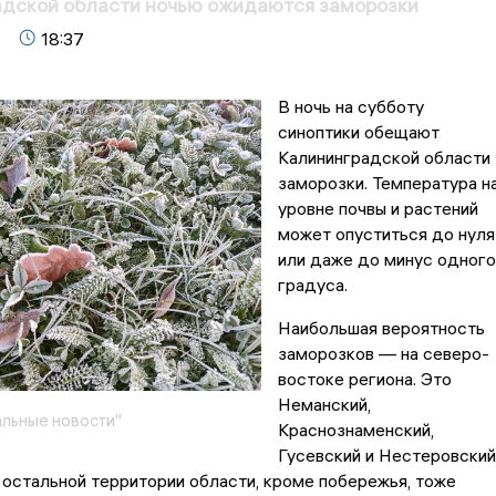
адской области ночью ожидаются заморозки
18:37
В ночь на субботу
синоптики обещают
Калининградской области
заморозки. Температура н
уровне почвы и растений
может опуститься до нуля
или даже до минус одного
градуса.
Наибольшая вероятность
заморозков — на северо-
востоке региона. Это
Неманский,
льные новости"
Краснознаменский,
Гусевский и Нестеровский
а остальной территории области, кроме побережья, тоже