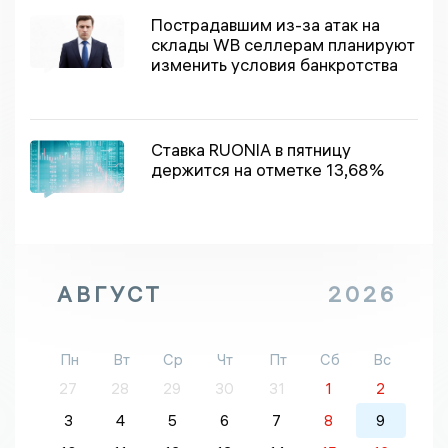
Пострадавшим из-за атак на
склады WВ селлерам планируют
изменить условия банкротства
Ставка RUONIA в пятницу
держится на отметке 13,68%
АВГУСТ
2026
Пн
Вт
Ср
Чт
Пт
Сб
Вс
27
28
29
30
31
1
2
3
4
5
6
7
8
9