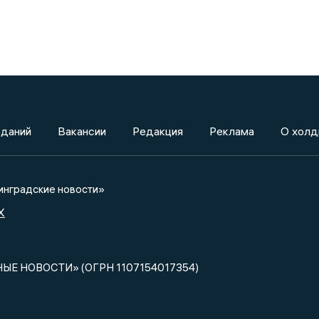
зданий
Вакансии
Редакция
Реклама
О холд
нградские новости»
X
НЫЕ НОВОСТИ» (ОГРН 1107154017354)