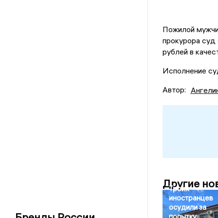
Пожилой мужчи
прокурора суд
рублей в качес
Исполнение суд
Автор:
Ангели
Другие но
Троих
иностранцев
осудили за
Бренды России
попытку