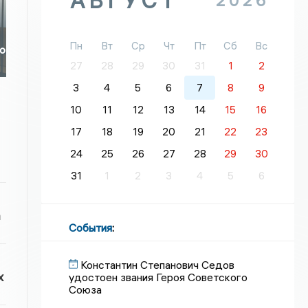
АВГУСТ
2026
Пн
Вт
Ср
Чт
Пт
Сб
Вс
во
27
28
29
30
31
1
2
3
4
5
6
7
8
9
10
11
12
13
14
15
16
17
18
19
20
21
22
23
24
25
26
27
28
29
30
31
1
2
3
4
5
6
а
События
:
Константин Степанович Седов
х
удостоен звания Героя Советского
Союза