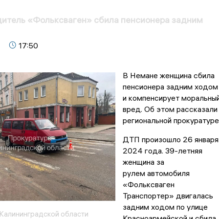
дитель «Фольксваген» сбила пенсионера задним
17:50
В Немане женщина сбила
пенсионера задним ходом
и компенсирует моральны
вред. Об этом рассказали
региональной прокуратуре
ДТП произошло 26 января
2024 года. 39-летняя
женщина за
рулем автомобиля
«Фольксваген
Транспортер» двигалась
задним ходом по улице
Калининградской области
Красноармейской и сбила