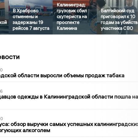
Калининград:
В Храброво
грузовик сбил
Балтийский суд
отменены и
скутериста на
приговорил к 10
кой
задержаны 19
проспекте
годам за убийст
рейсов 7 августа
Калинина
участника СВО
овости
00
адской области выросли объемы продаж табака
36
давцов одежды в Калининградской области пошла н
00
са: обзор выручки самых успешных калининградски
оргующих алкоголем