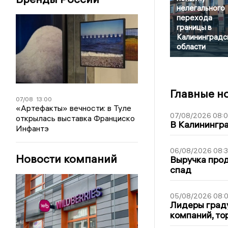
нелегального
перехода
границы в
Калининградс
области
Главные н
07/08
13:00
«Артефакты» вечности: в Туле
07/08/2026 08:
открылась выставка Франциско
В Калинингр
Инфантэ
06/08/2026 08:
Новости компаний
Выручка про
спад
05/08/2026 08:
Лидеры граду
компаний, т