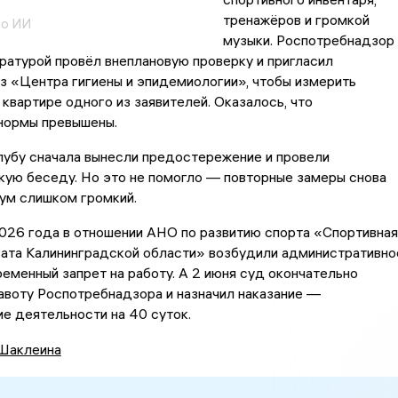
тренажёров и громкой
но ИИ
музыки. Роспотребнадзор
ратурой провёл внеплановую проверку и пригласил
з «Центра гигиены и эпидемиологии», чтобы измерить
 квартире одного из заявителей. Оказалось, что
 нормы превышены.
лубу сначала вынесли предостережение и провели
кую беседу. Но это не помогло — повторные замеры снова
шум слишком громкий.
026 года в отношении АНО по развитию спорта «Спортивная
ата Калининградской области» возбудили административно
ременный запрет на работу. А 2 июня суд окончательно
авоту Роспотребнадзора и назначил наказание —
е деятельности на 40 суток.
Шаклеина