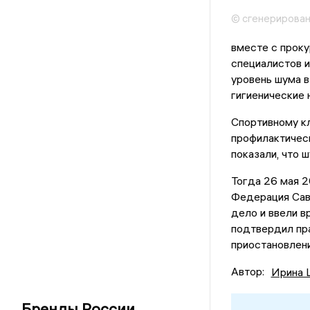
© сгенерирова
вместе с проку
специалистов и
уровень шума в
гигиенические
Спортивному к
профилактичес
показали, что 
Тогда 26 мая 2
Федерация Сав
дело и ввели в
подтвердил пр
приостановлени
Автор:
Ирина 
Бренды России