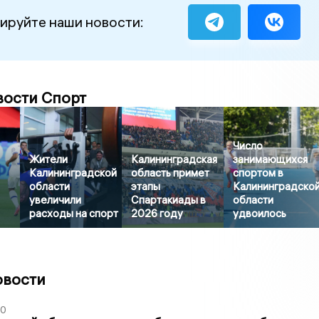
ируйте наши новости:
вости Спорт
Число
Жители
Калининградская
занимающихся
Калининградской
область примет
спортом в
области
этапы
Калининградско
увеличили
Спартакиады в
области
расходы на спорт
2026 году
удвоилось
овости
00