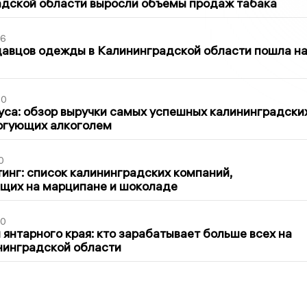
адской области выросли объемы продаж табака
36
давцов одежды в Калининградской области пошла н
00
са: обзор выручки самых успешных калининградски
оргующих алкоголем
0
инг: список калининградских компаний,
щих на марципане и шоколаде
00
 янтарного края: кто зарабатывает больше всех на
нинградской области