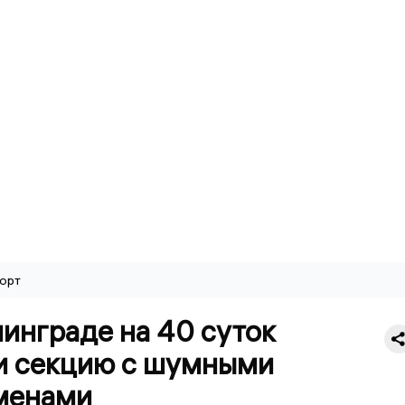
орт
инграде на 40 суток
и секцию с шумными
менами