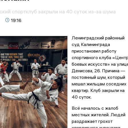
кий спортклуб закрыли на 40 суток из-за шума
19:16
Ленинградский районный
суд Калининграда
приостановил работу
спортивного клуба «Цент
боевых искусств» на улиц
Денисова, 26. Причина —
постоянный шум, который
мешал жильцам соседних
квартир. Клуб закрыли на
40 суток.
Всё началось с жалоб
местных жителей. Людей
раздражает грохот
спортивного инвентаря,