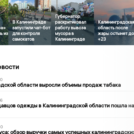
Губернатор
В Калининграде
раскритиковал
Калининградска
са»
запустили чат-бот
работу вывоза
область после
ь из
для контроля
мусора в
жары остынет д
самокатов
Калининграде
+23
овости
00
адской области выросли объемы продаж табака
36
давцов одежды в Калининградской области пошла н
00
са: обзор выручки самых успешных калининградски