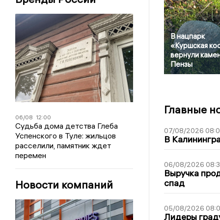
В нацпарк
«Куршская ко
вернули камен
Пензы
Главные н
06/08
12:00
Судьба дома детства Глеба
07/08/2026 08:
Успенского в Туле: жильцов
В Калинингр
расселили, памятник ждет
перемен
06/08/2026 08:
Выручка про
спад
Новости компаний
05/08/2026 08:
Лидеры граду