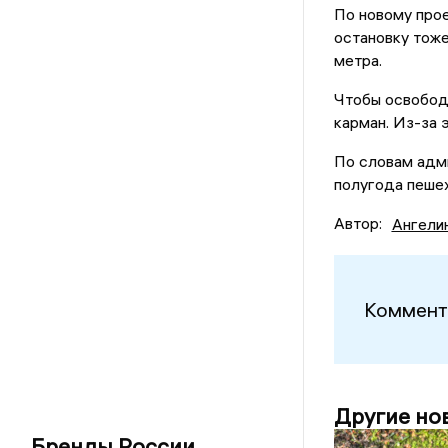
По новому прое
остановку тоже
метра.
Чтобы освобод
карман. Из-за 
По словам адми
полугода пешех
Автор:
Ангели
Коммент
Другие но
Бренды России