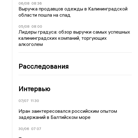
06/08
08:36
Выручка продавцов одежды в Калининградской
области пошла на спад
05/08
08:00
Лидеры градуса: обзор выручки самых успешных
калининградских компаний, торгующих
алкоголем
Расследования
Интервью
07/07
11:30
Иран заинтересовался российским опытом
задержаний в Балтийском море
30/06
07:07