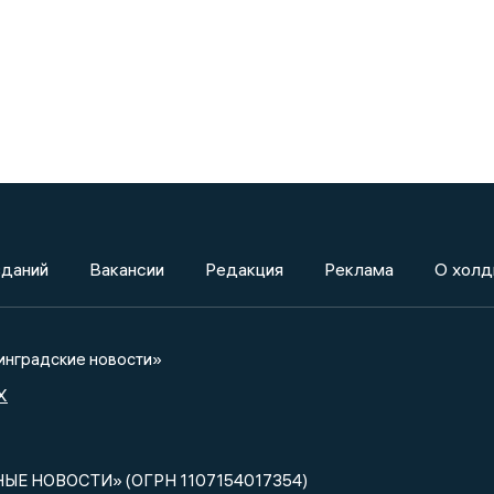
зданий
Вакансии
Редакция
Реклама
О холд
нградские новости»
X
НЫЕ НОВОСТИ» (ОГРН 1107154017354)