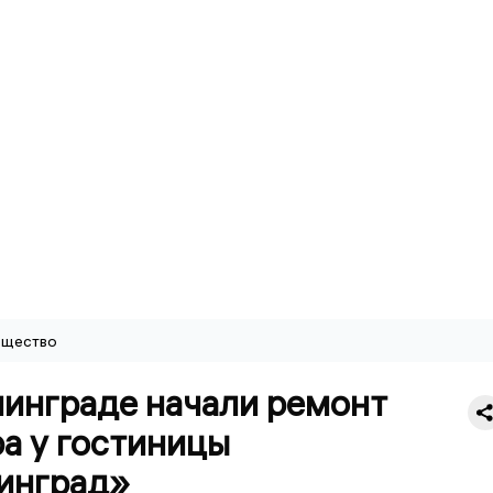
щество
нинграде начали ремонт
а у гостиницы
инград»