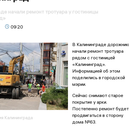
де начали ремонт тротуара у гостиницы
д»
09:20
В Калининграде дорожник
начали ремонт тротуара
рядом с гостиницей
«Калининград».
Информацией об этом
поделились в городской
мэрии.
Сейчас снимают старое
покрытие у арки.
Постепенно ремонт будет
продвигаться в сторону
я Калининграда
дома №63.