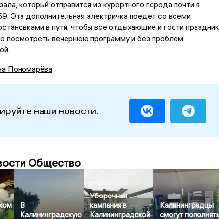
ала, который отправится из курортного города почти в
:59. Эта дополнительная электричка поедет со всеми
становками в пути, чтобы все отдыхающие и гости праздник
но посмотреть вечернюю программу и без проблем
ой.
на Пономарёва
ируйте наши новости:
вости Общество
Уборочная
ком
В
кампания в
Калининградцы
Калининградскую
Калининградской
смогут пополнят