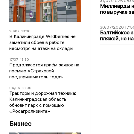
31/07/2026 08:0
Миллиарды на
по выручке з
30/07/2026 17:5
28/07
19:30
Балтийское з
В Калининграде Wildberries не
пляжей, не н
заметили сбоев в работе
несмотря на атаки на склады
17/07
13:30
Продолжается приём заявок на
премию «Страховой
предприниматель года»
04/06
18:00
Тракторы и дорожная техника:
Калининградская область
обновит парк с помощью
«Росагролизинга»
Бизнес