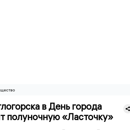
щество
логорска в День города
ят полуночную «Ласточку»