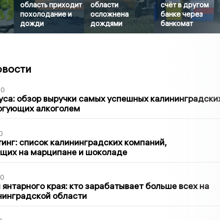
область приходит
области
счёт в другом
похолодание и
осложнена
банке через
дожди
дождями
банкомат
овости
00
са: обзор выручки самых успешных калининградски
оргующих алкоголем
0
инг: список калининградских компаний,
щих на марципане и шоколаде
00
 янтарного края: кто зарабатывает больше всех на
нинградской области