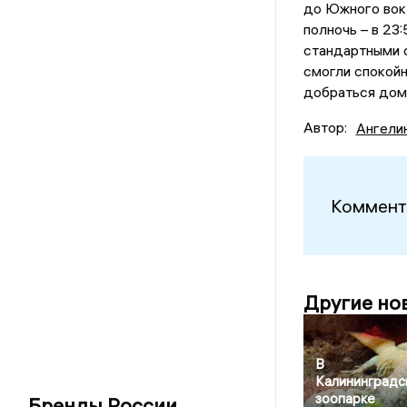
до Южного вокз
полночь – в 23
стандартными о
смогли спокой
добраться дом
Автор:
Ангели
Коммент
Другие но
В
Калининградс
зоопарке
Бренды России