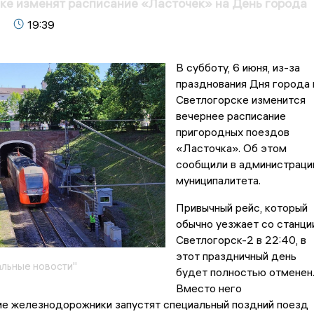
ке изменят расписание «Ласточек» на День города
19:39
В субботу, 6 июня, из-за
празднования Дня города 
Светлогорске изменится
вечернее расписание
пригородных поездов
«Ласточка». Об этом
сообщили в администраци
муниципалитета.
Привычный рейс, который
обычно уезжает со станци
Светлогорск-2 в 22:40, в
этот праздничный день
льные новости"
будет полностью отменен
Вместо него
ие железнодорожники запустят специальный поздний поезд