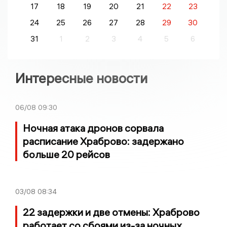
17
18
19
20
21
22
23
24
25
26
27
28
29
30
31
1
2
3
4
5
6
Интересные новости
06/08
09:30
Ночная атака дронов сорвала
расписание Храброво: задержано
больше 20 рейсов
03/08
08:34
22 задержки и две отмены: Храброво
работает со сбоями из-за ночных