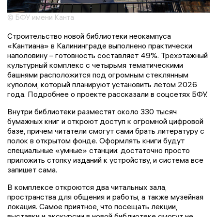
© БФУ имени Канта
Строительство новой библиотеки неокампуса
«Кантиана» в Калининграде выполнено практически
наполовину – готовность составляет 49%. Трехэтажный
культурный комплекс с четырьмя тематическими
башнями расположится под огромным стеклянным
куполом, который планируют установить летом 2026
года. Подробнее о проекте рассказали в соцсетях БФУ.
Внутри библиотеки разместят около 330 тысяч
бумажных книг и откроют доступ к огромной цифровой
базе, причем читатели смогут сами брать литературу с
полок в открытом фонде. Оформлять книги будут
специальные «умные» станции: достаточно просто
приложить стопку изданий к устройству, и система все
запишет сама.
В комплексе откроются два читальных зала,
пространства для общения и работы, а также музейная
локация. Самое приятное, что посещать лекции,
выставки и экскурсии в новой библиотеке смогут не