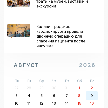
траты на музеи, выставки и
экскурсии
Калининградские
кардиохирурги провели
двойную операцию для
спасения пациента после
инсульта
АВГУСТ
2026
Пн
Вт
Ср
Чт
Пт
Сб
Вс
27
28
29
30
31
1
2
3
4
5
6
7
8
9
10
11
12
13
14
15
16