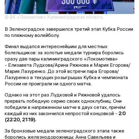
© ВК «Локомотив» Калининградская область
В Зеленоградске завершился третий этап Кубка России
по пляжному волейболу.
Финал выдался интереснейшим для местных
болельщиков: за золотые медали турнира боролись
сразу две пары калининградского «Локомотива»
- Елизавета Лудкова/Арина Ряжнова и Мария Егорова/
Мария Лазуренко. До этой встречи пара Егорова/
Лазуренко в текущих розыгрышах Кубка и чемпионата
России не проиграли ни одного матча.
Однако на этот раз Лудковой и Ряжновой удалось
прервать победную серию своих одноклубниц. Они
победили в напряженном матче в двух сетах, причём
каждый из них закончился непростой концовкой -
2:0
(22:20, 21:19).
За бронзовые медали зеленоградского этапа также
боролись железнодорожницы: Анна Савельева и