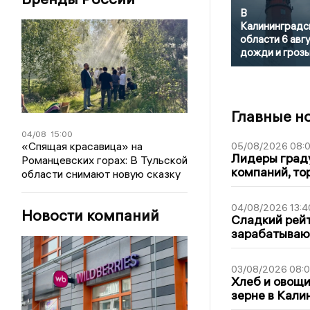
В
Калининградс
области 6 авг
дожди и гроз
Главные н
04/08
15:00
«Спящая красавица» на
05/08/2026 08:
Лидеры граду
Романцевских горах: В Тульской
компаний, т
области снимают новую сказку
04/08/2026 13:4
Новости компаний
Сладкий рейт
зарабатываю
03/08/2026 08:
Хлеб и овощи
зерне в Кали