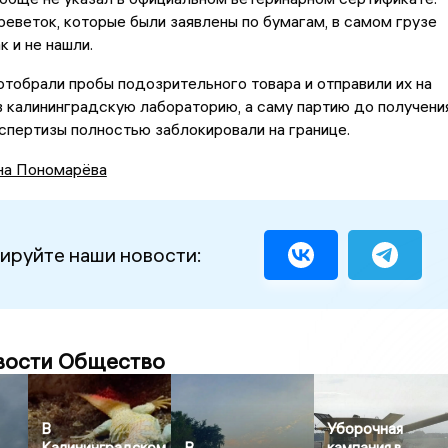
реветок, которые были заявлены по бумагам, в самом грузе
к и не нашли.
обрали пробы подозрительного товара и отправили их на
 калининградскую лабораторию, а саму партию до получени
спертизы полностью заблокировали на границе.
на Пономарёва
ируйте наши новости:
вости Общество
В
Уборочная
Калининградском
В
кампания в