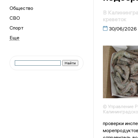
Общество
В Калинингра
СВО
креветок
Спорт
30/06/2026
© Управление Р
Калининградско
проверки инспе
морепродуктов
отправитель во