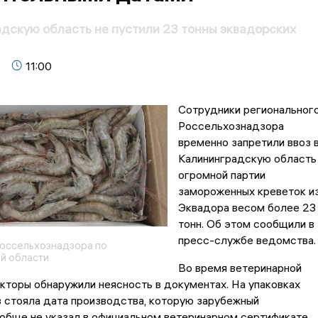
дскую область не пустили 23 тонны эквадорских
11:00
Сотрудники региональног
Россельхознадзора
временно запретили ввоз 
Калининградскую область
огромной партии
замороженных креветок и
Эквадора весом более 23
тонн. Об этом сообщили в
пресс-службе ведомства.
оссельхознадзора по
й области
Во время ветеринарной
кторы обнаружили неясность в документах. На упаковках
 стояла дата производства, которую зарубежный
обще не указал в официальном ветеринарном сертификате.