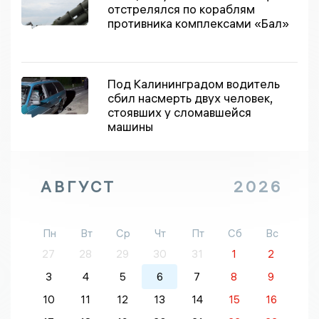
отстрелялся по кораблям
противника комплексами «Бал»
Под Калининградом водитель
сбил насмерть двух человек,
стоявших у сломавшейся
машины
АВГУСТ
2026
Пн
Вт
Ср
Чт
Пт
Сб
Вс
27
28
29
30
31
1
2
3
4
5
6
7
8
9
10
11
12
13
14
15
16