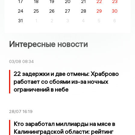
17
18
19
20
21
22
23
24
25
26
27
28
29
30
31
1
2
3
4
5
6
Интересные новости
03/08
08:34
22 задержки и две отмены: Храброво
работает со сбоями из-за ночных
ограничений в небе
28/07
16:19
Кто заработал миллиарды на мясе в
Калининградской области: рейтинг