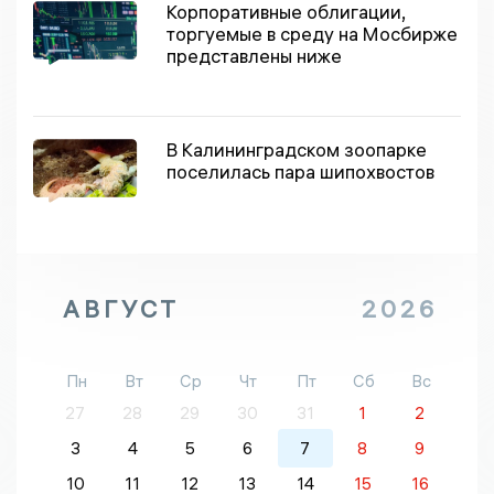
Корпоративные облигации,
торгуемые в среду на Мосбирже
представлены ниже
В Калининградском зоопарке
поселилась пара шипохвостов
АВГУСТ
2026
Пн
Вт
Ср
Чт
Пт
Сб
Вс
27
28
29
30
31
1
2
3
4
5
6
7
8
9
10
11
12
13
14
15
16