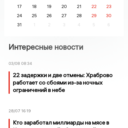
17
18
19
20
21
22
23
24
25
26
27
28
29
30
31
1
2
3
4
5
6
Интересные новости
03/08
08:34
22 задержки и две отмены: Храброво
работает со сбоями из-за ночных
ограничений в небе
28/07
16:19
Кто заработал миллиарды на мясе в