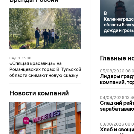
В
Калининградс
области 6 авг
дожди и гроз
Главные н
04/08
15:00
«Спящая красавица» на
Романцевских горах: В Тульской
05/08/2026 08:
области снимают новую сказку
Лидеры граду
компаний, т
Новости компаний
04/08/2026 13:4
Сладкий рейт
зарабатываю
03/08/2026 08:
Хлеб и овощи