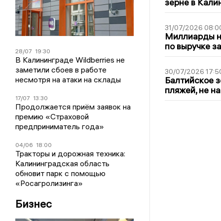
зерне в Кали
31/07/2026 08:0
Миллиарды на
по выручке з
28/07
19:30
В Калининграде Wildberries не
заметили сбоев в работе
30/07/2026 17:5
несмотря на атаки на склады
Балтийское з
пляжей, не н
17/07
13:30
Продолжается приём заявок на
премию «Страховой
предприниматель года»
04/06
18:00
Тракторы и дорожная техника:
Калининградская область
обновит парк с помощью
«Росагролизинга»
Бизнес