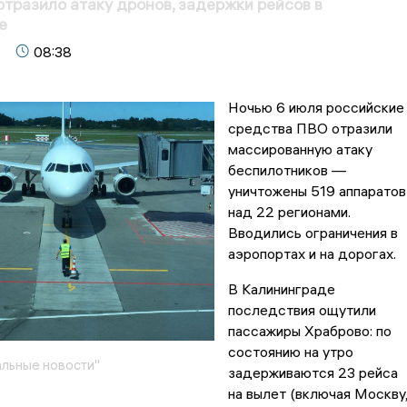
тразило атаку дронов, задержки рейсов в
е
08:38
Ночью 6 июля российские
средства ПВО отразили
массированную атаку
беспилотников —
уничтожены 519 аппаратов
над 22 регионами.
Вводились ограничения в
аэропортах и на дорогах.
В Калининграде
последствия ощутили
пассажиры Храброво: по
состоянию на утро
льные новости"
задерживаются 23 рейса
на вылет (включая Москву