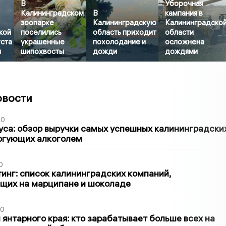
В
Уборочная
Калининградском
В
кампания в
зоопарке
Калининградскую
Калининградско
кой
поселились
область приходит
области
уста
украшенные
похолодание и
осложнена
ы
шипохвосты
дожди
дождями
овости
00
са: обзор выручки самых успешных калининградски
оргующих алкоголем
0
инг: список калининградских компаний,
щих на марципане и шоколаде
00
 янтарного края: кто зарабатывает больше всех на