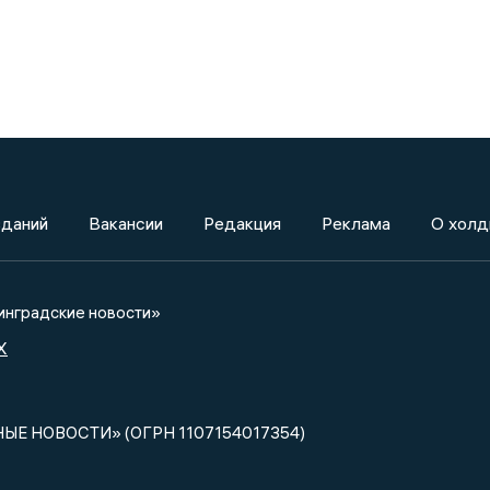
зданий
Вакансии
Редакция
Реклама
О холд
нградские новости»
X
НЫЕ НОВОСТИ» (ОГРН 1107154017354)