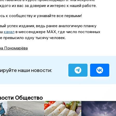
дого из вас за доверие и интерес к нашей работе.
ь к сообществу и узнавайте все первыми!
вый успех издания, ведь ранее аналогичную планку
аш
канал
в мессенджере MAX, где число постоянных
е превысило одну тысячу человек.
на Пономарёва
ируйте наши новости:
вости Общество
и