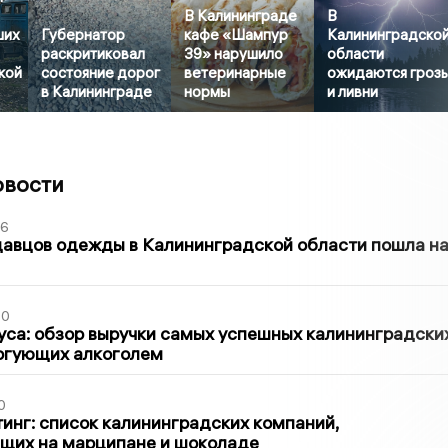
В Калининграде
В
ших
Губернатор
кафе «Шампур
Калининградско
раскритиковал
39» нарушило
области
кой
состояние дорог
ветеринарные
ожидаются гроз
в Калининграде
нормы
и ливни
овости
36
давцов одежды в Калининградской области пошла н
00
са: обзор выручки самых успешных калининградски
оргующих алкоголем
0
инг: список калининградских компаний,
щих на марципане и шоколаде