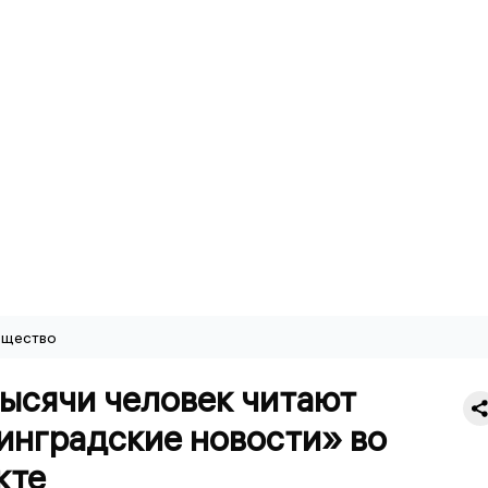
щество
ысячи человек читают
инградские новости» во
кте