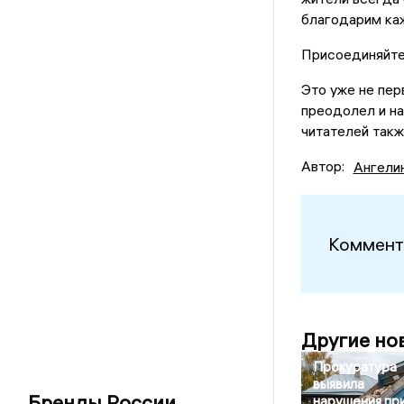
благодарим каж
Присоединяйтес
Это уже не пер
преодолел и н
читателей такж
Автор:
Ангели
Коммент
Другие но
Прокуратура
выявила
Бренды России
нарушения пр