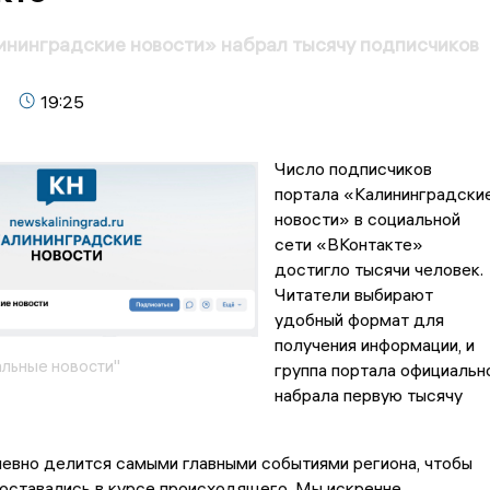
нинградские новости» набрал тысячу подписчиков
19:25
Число подписчиков
портала «Калининградски
новости» в социальной
сети «ВКонтакте»
достигло тысячи человек.
Читатели выбирают
удобный формат для
получения информации, и
льные новости"
группа портала официальн
набрала первую тысячу
евно делится самыми главными событиями региона, чтобы
оставались в курсе происходящего. Мы искренне