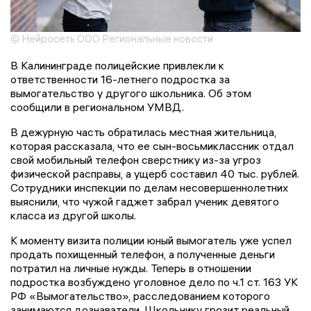
© Нейросеть ООО Региональные новости
В Калининграде полицейские привлекли к
ответственности 16-летнего подростка за
вымогательство у другого школьника. Об этом
сообщили в региональном УМВД.
В дежурную часть обратилась местная жительница,
которая рассказала, что ее сын-восьмиклассник отдал
свой мобильный телефон сверстнику из-за угроз
физической расправы, а ущерб составил 40 тыс. рублей.
Сотрудники инспекции по делам несовершеннолетних
выяснили, что чужой гаджет забрал ученик девятого
класса из другой школы.
К моменту визита полиции юный вымогатель уже успел
продать похищенный телефон, а полученные деньги
потратил на личные нужды. Теперь в отношении
подростка возбуждено уголовное дело по ч.1 ст. 163 УК
РФ «Вымогательство», расследованием которого
занимаются дознаватели. Школьнику грозит реальный