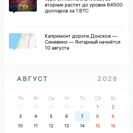
вторник растет до уровня 64500
долларов за 1 BTC
Капремонт дороги Донское —
Синявино — Янтарный начнётся
10 августа
АВГУСТ
2026
Пн
Вт
Ср
Чт
Пт
Сб
Вс
27
28
29
30
31
1
2
3
4
5
6
7
8
9
10
11
12
13
14
15
16