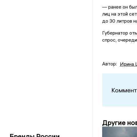
— ранее он был
лиц на этой се
до 30 литров н
Губернатор от
спрос, очеред
Автор:
Ирина 
Коммент
Другие но
Бренды России