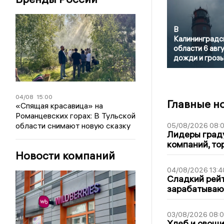
В
Калининградс
области 6 авг
дожди и гроз
04/08
15:00
Главные н
«Спящая красавица» на
Романцевских горах: В Тульской
области снимают новую сказку
05/08/2026 08:
Лидеры граду
компаний, т
Новости компаний
04/08/2026 13:4
Сладкий рейт
зарабатываю
03/08/2026 08:
Хлеб и овощи