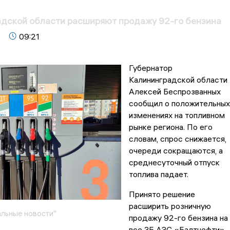
адской области расширяют продажу 92-го бензина
09:21
Губернатор
Калининградской области
Алексей Беспрозванных
сообщил о положительных
изменениях на топливном
рынке региона. По его
словам, спрос снижается,
очереди сокращаются, а
среднесуточный отпуск
топлива падает.
Принято решение
расширить розничную
льные новости"
продажу 92-го бензина на
все 35 АЗС «Балтнефти»