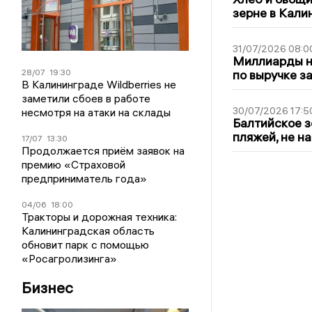
зерне в Кали
31/07/2026 08:0
Миллиарды на
28/07
19:30
по выручке з
В Калининграде Wildberries не
заметили сбоев в работе
30/07/2026 17:5
несмотря на атаки на склады
Балтийское з
пляжей, не н
17/07
13:30
Продолжается приём заявок на
премию «Страховой
предприниматель года»
04/06
18:00
Тракторы и дорожная техника:
Калининградская область
обновит парк с помощью
«Росагролизинга»
Бизнес