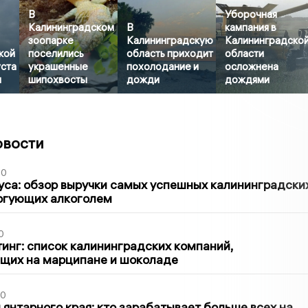
В
Уборочная
Калининградском
В
кампания в
зоопарке
Калининградскую
Калининградско
кой
поселились
область приходит
области
уста
украшенные
похолодание и
осложнена
ы
шипохвосты
дожди
дождями
овости
00
са: обзор выручки самых успешных калининградски
оргующих алкоголем
0
инг: список калининградских компаний,
щих на марципане и шоколаде
00
 янтарного края: кто зарабатывает больше всех на