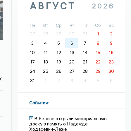
АВГУСТ
2026
й
Пн
Вт
Ср
Чт
Пт
Сб
Вс
27
28
29
30
31
1
2
3
4
5
6
7
8
9
10
11
12
13
14
15
16
17
18
19
20
21
22
23
24
25
26
27
28
29
30
х
31
1
2
3
4
5
6
События
:
В Белёве открыли мемориальную
доску в память о Надежде
Ходасевич-Леже