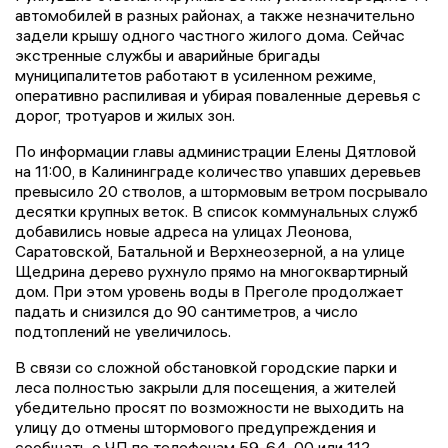
автомобилей в разных районах, а также незначительно
задели крышу одного частного жилого дома. Сейчас
экстренные службы и аварийные бригады
муниципалитетов работают в усиленном режиме,
оперативно распиливая и убирая поваленные деревья с
дорог, тротуаров и жилых зон.
По информации главы администрации Елены Дятловой
на 11:00, в Калининграде количество упавших деревьев
превысило 20 стволов, а штормовым ветром посрывало
десятки крупных веток. В список коммунальных служб
добавились новые адреса на улицах Леонова,
Саратовской, Батальной и Верхнеозерной, а на улице
Щедрина дерево рухнуло прямо на многоквартирный
дом. При этом уровень воды в Преголе продолжает
падать и снизился до 90 сантиметров, а число
подтоплений не увеличилось.
В связи со сложной обстановкой городские парки и
леса полностью закрыли для посещения, а жителей
убедительно просят по возможности не выходить на
улицу до отмены штормового предупреждения и
сообщать о ЧП по телефонам 59-64-00 или 112.