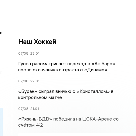
в
Наш Хоккей
07/08
23:01
Гусев рассматривает переход в «Ак Барс»
после окончания контракта с «Динамо»
т
07/08
22:01
«Буран» сыграл вничью с «Кристаллом» в
контрольном матче
07/08
21:01
«Рязань-ВДВ» победила на ЦСКА-Арене со
счётом 4:2