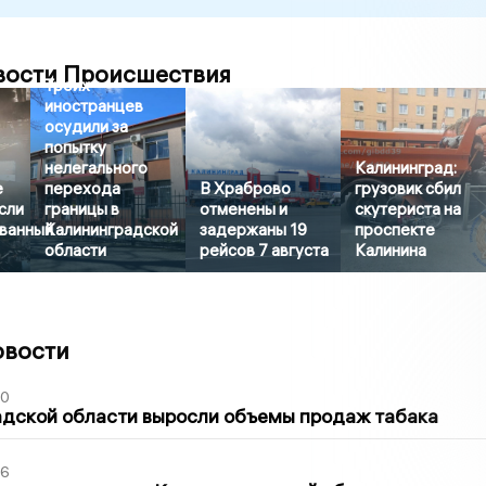
вости Происшествия
Троих
иностранцев
осудили за
попытку
нелегального
Калининград:
е
перехода
В Храброво
грузовик сбил
сли
границы в
отменены и
скутериста на
ванный
Калининградской
задержаны 19
проспекте
области
рейсов 7 августа
Калинина
овости
00
адской области выросли объемы продаж табака
36