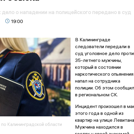
 дело о нападении на полицейского передано в суд
19:00
В Калининграде
следователи передали в
суд уголовное дело проти
35-летнего мужчины,
который в состоянии
наркотического опьянения
напал на сотрудника
полиции. Об этом сообщи
в региональном СК.
Инцидент произошел в ма
этого года в одной из
квартир на улице Левитана
 по Калининградской области
Мужчина находился в
гостях у своей знакомой