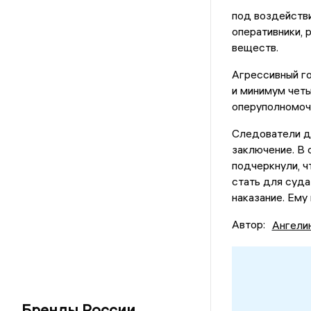
под воздействи
оперативники,
веществ.
Агрессивный го
и минимум четы
оперуполномоче
Следователи д
заключение. В
подчеркнули, ч
стать для суда
наказание. Ему
Автор:
Ангели
Бренды России