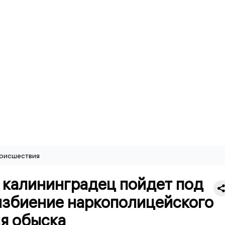
оисшествия
 калининградец пойдет под
избиение наркополицейского
я обыска