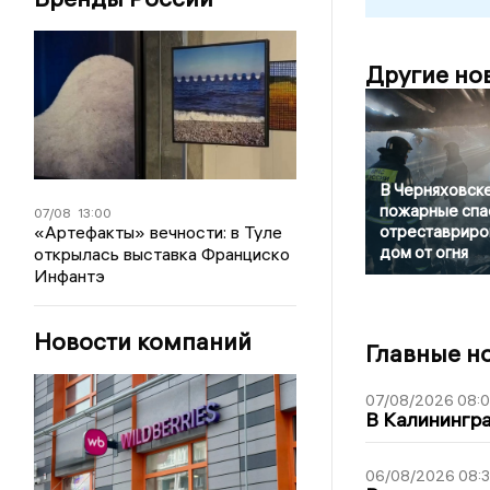
Другие но
В Черняховск
пожарные спа
07/08
13:00
«Артефакты» вечности: в Туле
отреставриро
дом от огня
открылась выставка Франциско
Инфантэ
Новости компаний
Главные н
07/08/2026 08:
В Калинингр
06/08/2026 08: