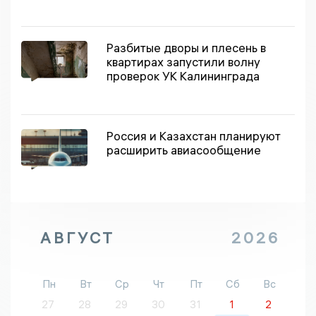
Разбитые дворы и плесень в
квартирах запустили волну
проверок УК Калининграда
Россия и Казахстан планируют
расширить авиасообщение
АВГУСТ
2026
Пн
Вт
Ср
Чт
Пт
Сб
Вс
27
28
29
30
31
1
2