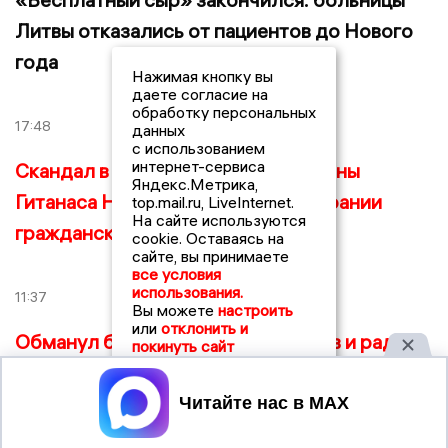
Литвы отказались от пациентов до Нового
года
Нажимая кнопку вы
даете согласие на
обработку персональных
17:48
данных
с использованием
интернет-сервиса
Скандал в Литве: президента страны
Яндекс.Метрика,
Гитанаса Науседу обвинили в попрании
top.mail.ru, LiveInternet.
На сайте используются
гражданских ценностей и свобод
cookie. Оставаясь на
сайте, вы принимаете
все условия
использования.
11:37
Вы можете
настроить
или
отклонить и
Обманул бюджет на 20 миллионов и рад:
покинуть сайт
бизнесмен из Калининграда избежал
Принять
тюрьмы за тройное мошенничество