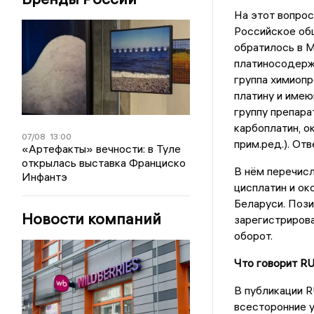
На этот вопрос
Российское об
обратилось в 
платиносодерж
группа химиоп
платину и имею
группу препара
карбоплатин, о
07/08
13:00
прим.ред.). От
«Артефакты» вечности: в Туле
открылась выставка Франциско
В нём перечис
Инфантэ
цисплатин и ок
Беларуси. Пози
Новости компаний
зарегистрирова
оборот.
Что говорит R
В публикации R
всесторонние у