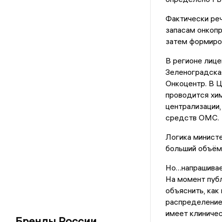
Фактически реч
запасам онкопр
затем формиров
В регионе лиц
Зеленоградская
Онкоцентр. В 
проводится хим
централизации,
средств ОМС.
Логика министе
больший объём
Но…напрашивает
На момент публ
объяснить, как
распределение 
имеет клиничес
Бренды России