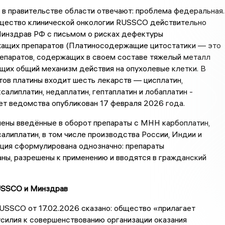
 в правительстве области отвечают: проблема федеральная.
щество клинической онкологии RUSSCO действительно
Минздрав РФ с письмом о рисках дефектуры
ащих препаратов (Платиносодержащие цитостатики — это
репаратов, содержащих в своем составе тяжелый металл
щих общий механизм действия на опухолевые клетки. В
тов платины входит шесть лекарств — цисплатин,
ксалиплатин, недаплатин, гептаплатин и лобаплатин -
вет ведомства опубликован 17 февраля 2026 года.
лены введённые в оборот препараты с МНН карбоплатин,
салиплатин, в том числе производства России, Индии и
ция сформулирована однозначно: препараты
ны, разрешены к применению и вводятся в гражданский
USSCO и Минздрав
USSCO от 17.02.2026 сказано: общество «прилагает
силия к совершенствованию организации оказания