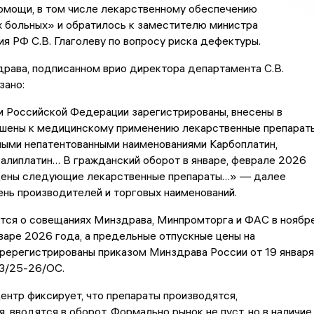
омощи, в том числе лекарственному обеспечению
 больных» и обратилось к заместителю министра
я РФ С.В. Глаголеву по вопросу риска дефектуры.
рава, подписанном врио директора департамента С.В.
зано:
и Российской Федерации зарегистрированы, внесены в
ешены к медицинскому применению лекарственные препарат
ыми непатентованными наименованиями Карбоплатин,
алиплатин… В гражданский оборот в январе, феврале 2026
дены следующие лекарственные препараты…» — далее
нь производителей и торговых наименований.
тся о совещаниях Минздрава, Минпромторга и ФАС в ноябр
варе 2026 года, а предельные отпускные цены на
ререгистрированы приказом Минздрава России от 19 января
3/25-26/ОС.
нтр фиксирует, что препараты производятся,
, вводятся в оборот. Формально рынок не пуст, но в наличие