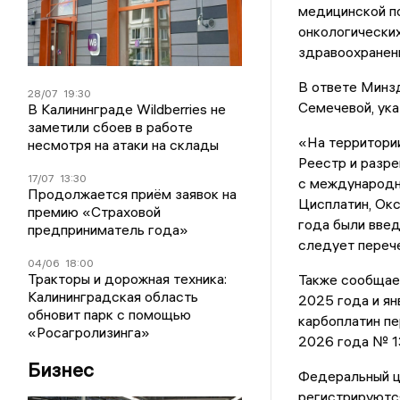
медицинской п
онкологических
здравоохранени
В ответе Минзд
28/07
19:30
Семечевой, ука
В Калининграде Wildberries не
заметили сбоев в работе
«На территори
несмотря на атаки на склады
Реестр и разр
17/07
13:30
с международн
Продолжается приём заявок на
Цисплатин, Окс
премию «Страховой
года были вве
предприниматель года»
следует перече
04/06
18:00
Тракторы и дорожная техника:
Также сообщае
Калининградская область
2025 года и ян
обновит парк с помощью
карбоплатин пе
«Росагролизинга»
2026 года № 1
Бизнес
Федеральный це
регистрируются