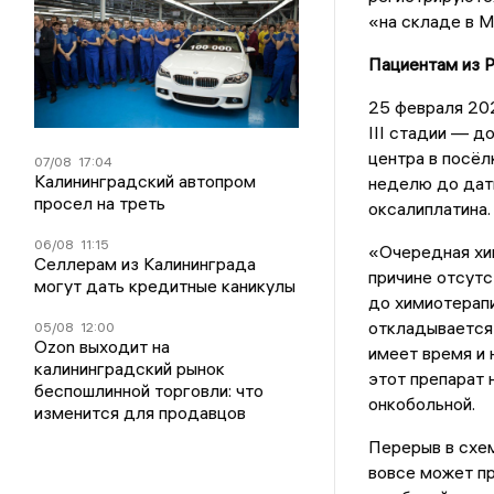
«на складе в М
Пациентам из Р
25 февраля 202
III стадии — д
центра в посёл
07/08
17:04
Калининградский автопром
неделю до даты
просел на треть
оксалиплатина.
06/08
11:15
«Очередная хим
Селлерам из Калининграда
причине отсутс
могут дать кредитные каникулы
до химиотерапии
откладывается 
05/08
12:00
Ozon выходит на
имеет время и 
калининградский рынок
этот препарат 
беспошлинной торговли: что
онкобольной.
изменится для продавцов
Перерыв в схем
вовсе может п