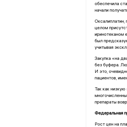
обеспечила ста
начали получат
Оксалиплатин, 
целом присутст
иринотеканом е
был предсказуе
учитывая экскл
Закупка «на дв
без буфера. Лю
И это, очевидн
пациентов, име
Так как низку
многочисленные
препараты вовр
Федеральная п
Рост цен на пл