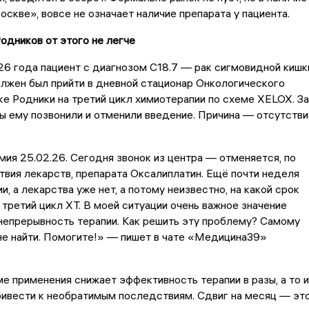
оскве», вовсе не означает наличие препарата у пациента.
одников от этого не легче
6 года пациент с диагнозом С18.7 — рак сигмовидной кишк
олжен был прийти в дневной стационар Онкологического
ке Родники на третий цикл химиотерапии по схеме XELOX. За
 ему позвонили и отменили введение. Причина — отсутстви
ия 25.02.26. Сегодня звонок из центра — отменяется, по
твия лекарств, препарата Оксалиплатин. Ещё почти неделя
, а лекарства уже нет, а потому неизвестно, на какой срок
третий цикл ХТ. В моей ситуации очень важное значение
непрерывность терапии. Как решить эту проблему? Самому
не найти. Помогите!» — пишет в чате «Медицина39»
е применения снижает эффективность терапии в разы, а то и
ривести к необратимым последствиям. Сдвиг на месяц — эт