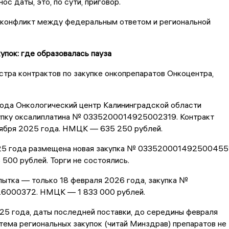
ос даты, это, по сути, приговор.
 конфликт между федеральным ответом и региональной
упок: где образовалась пауза
тра контрактов по закупке онкопрепаратов Онкоцентра,
года Онкологический центр Калининградской области
упку оксалиплатина № 0335200014925002319. Контракт
оября 2025 года. НМЦК — 635 250 рублей.
25 года размещена новая закупка № 033520001492500455
00 рублей. Торги не состоялись.
ытка — только 18 февраля 2026 года, закупка №
6000372. НМЦК — 1 833 000 рублей.
25 года, даты последней поставки, до середины февраля
тема региональных закупок (читай Минздрав) препаратов не