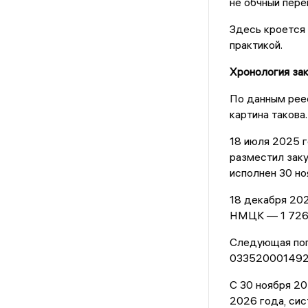
не обчный перен
Здесь кроется
практикой.
Хронология зак
По данным реес
картина такова.
18 июля 2025 
разместил зак
исполнен 30 н
18 декабря 20
НМЦК — 1 726 5
Следующая поп
033520001492
С 30 ноября 20
2026 года, сис