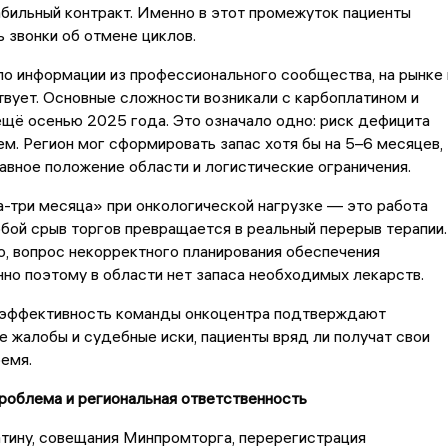
бильный контракт. Именно в этот промежуток пациенты
ь звонки об отмене циклов.
по информации из профессионального сообщества, на рынке 
вует. Основные сложности возникали с карбоплатином и
щё осенью 2025 года. Это означало одно: риск дефицита
м. Регион мог сформировать запас хотя бы на 5–6 месяцев,
авное положение области и логистические ограничения.
а-три месяца» при онкологической нагрузке — это работа
бой срыв торгов превращается в реальный перерыв терапии.
о, вопрос некорректного планирования обеспечения
нно поэтому в области нет запаса необходимых лекарств.
ю эффективность команды онкоцентра подтверждают
 жалобы и судебные иски, пациенты вряд ли получат свои
емя.
роблема и региональная ответственность
атину, совещания Минпромторга, перерегистрация