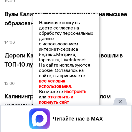
15:00
Вузы Калининграда подняли цены на высшее
образование до 15%
Нажимая кнопку вы
даете согласие на
обработку персональных
данных
14:06
с использованием
интернет-сервиса
Яндекс.Метрика,
Дороги Калининградской области вошли в
top.mail.ru, LiveInternet.
ТОП-10 лучших в России
На сайте используются
cookie. Оставаясь на
сайте, вы принимаете
все условия
13:00
использования.
Вы можете
настроить
Калининградский маяк стал символом
или
отклонить и
покинуть сайт
надежды для москвичей
Принять
12:20