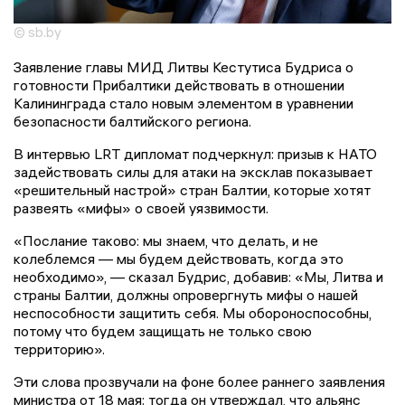
© sb.by
Заявление главы МИД Литвы Кестутиса Будриса о
готовности Прибалтики действовать в отношении
Калининграда стало новым элементом в уравнении
безопасности балтийского региона.
В интервью LRT дипломат подчеркнул: призыв к НАТО
задействовать силы для атаки на эксклав показывает
«решительный настрой» стран Балтии, которые хотят
развеять «мифы» о своей уязвимости.
«Послание таково: мы знаем, что делать, и не
колеблемся — мы будем действовать, когда это
необходимо», — сказал Будрис, добавив: «Мы, Литва и
страны Балтии, должны опровергнуть мифы о нашей
неспособности защитить себя. Мы обороноспособны,
потому что будем защищать не только свою
территорию».
Эти слова прозвучали на фоне более раннего заявления
министра от 18 мая: тогда он утверждал, что альянс