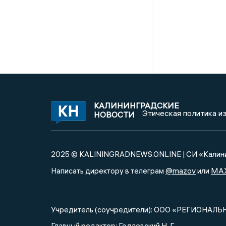
КАЛИНИНГРАДСКИЕ
Этическая политика и
НОВОСТИ
2025 © KALININGRADNEWS.ONLINE | СИ «Калини
@mazov
MA
Написать директору в телеграм
или
Учредитель (соучредители): ООО «РЕГИОНАЛЬ
Главный редактор: Годлевский Н. Г.