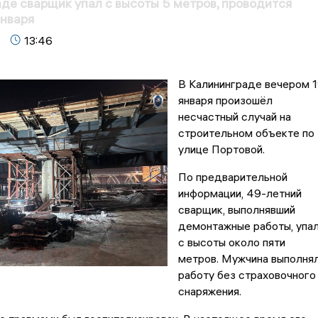
де сварщик упал с высоты 5 метров, проводится
января
13:46
В Калининграде вечером 
января произошёл
несчастный случай на
строительном объекте по
улице Портовой.
По предварительной
информации, 49-летний
сварщик, выполнявший
демонтажные работы, упа
с высоты около пяти
метров. Мужчина выполня
работу без страховочного
снаряжения.