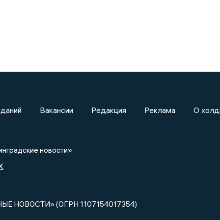
зданий
Вакансии
Редакция
Реклама
О холд
нградские новости»
X
НЫЕ НОВОСТИ» (ОГРН 1107154017354)