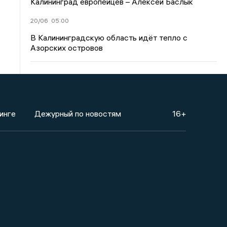
Калининград европейцев – Алексей Баслык
20/06
05:00
В Калининградскую область идёт тепло с
Азорских островов
инге
Дежурный по новостям
16+