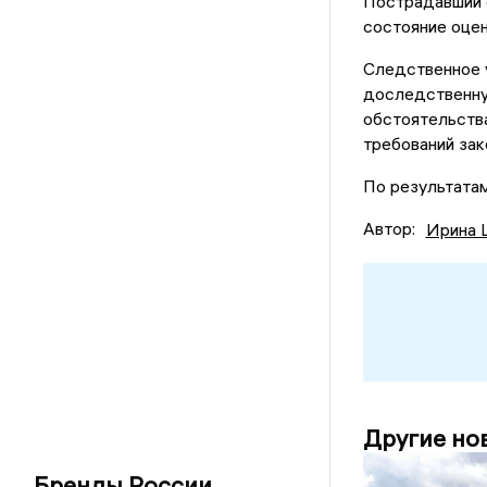
Пострадавший с
состояние оцен
Следственное 
доследственну
обстоятельства
требований зак
По результатам
Автор:
Ирина 
Другие но
Бренды России