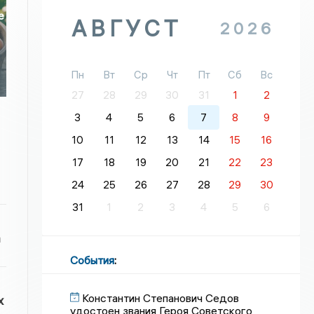
е
АВГУСТ
2026
Пн
Вт
Ср
Чт
Пт
Сб
Вс
27
28
29
30
31
1
2
3
4
5
6
7
8
9
10
11
12
13
14
15
16
17
18
19
20
21
22
23
24
25
26
27
28
29
30
31
1
2
3
4
5
6
а
События
:
Константин Степанович Седов
х
удостоен звания Героя Советского