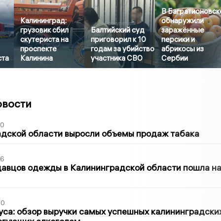
В Багратионовск
Калининград:
обнаружили
грузовик сбил
Балтийский суд
заражённые
скутериста на
приговорил к 10
персики и
проспекте
годам за убийство
абрикосы из
ста
Калинина
участника СВО
Сербии
овости
00
адской области выросли объемы продаж табака
36
давцов одежды в Калининградской области пошла н
00
са: обзор выручки самых успешных калининградски