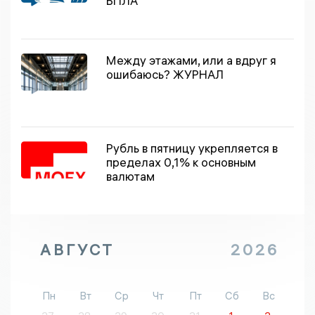
БПЛА
Между этажами, или а вдруг я
ошибаюсь? ЖУРНАЛ
Рубль в пятницу укрепляется в
пределах 0,1% к основным
валютам
АВГУСТ
2026
Пн
Вт
Ср
Чт
Пт
Сб
Вс