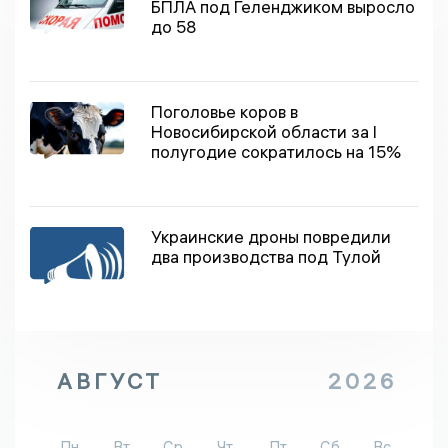
БПЛА под Геленджиком выросло
до 58
Поголовье коров в
Новосибирской области за I
полугодие сократилось на 15%
Украинские дроны повредили
два производства под Тулой
АВГУСТ
2026
Пн
Вт
Ср
Чт
Пт
Сб
Вс