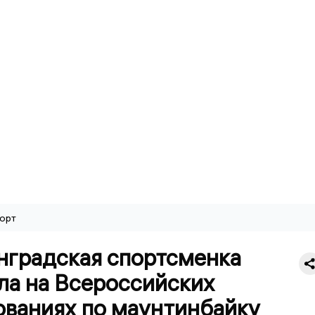
орт
нградская спортсменка
ла на Всероссийских
ованиях по маунтинбайку