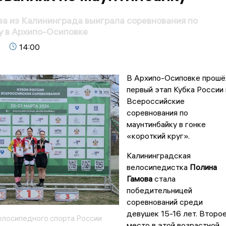
а из Калининграда выиграла соревнования по
у в Архипо-Осиповке
14:00
В Архипо-Осиповке прошё
первый этап Кубка России 
Всероссийские
соревнования по
маунтинбайку в гонке
«короткий круг».
Калининградская
велосипедистка
Полина
Гамова
стала
победительницей
соревнований среди
девушек 15-16 лет. Второ
лосипедного спорта России
место в этой возрастной