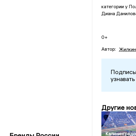
категории у По
Диана Данилова
0+
Автор:
Жилкин
Подписы
узнавать
Другие но
Калининградс
Бренды России