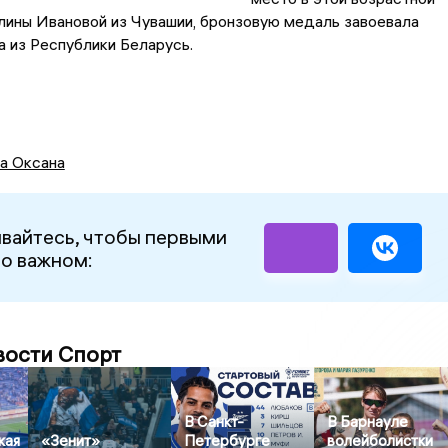
лины Ивановой из Чувашии, бронзовую медаль завоевала
 из Республики Беларусь.
а Оксана
вайтесь, чтобы первыми
 о важном:
вости Спорт
В Санкт-
В Барнауле
кая
«Зенит»
Петербурге
волейболистки