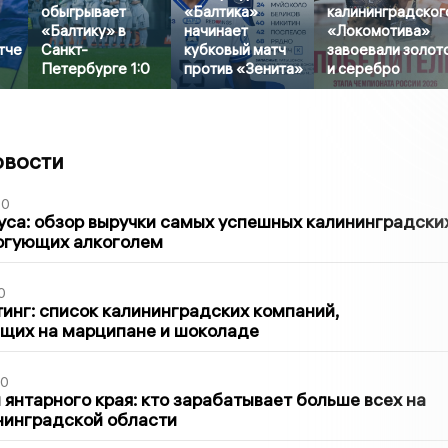
обыгрывает
«Балтика»
калининградског
«Балтику» в
начинает
«Локомотива»
тче
Санкт-
кубковый матч
завоевали золот
Петербурге 1:0
против «Зенита»
и серебро
овости
00
са: обзор выручки самых успешных калининградски
оргующих алкоголем
0
инг: список калининградских компаний,
щих на марципане и шоколаде
00
 янтарного края: кто зарабатывает больше всех на
нинградской области