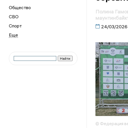
Общество
Полина Гамов
СВО
маунтинбайк
Спорт
24/03/2026
© Федерация ве