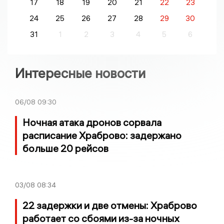
17
18
19
20
21
22
23
24
25
26
27
28
29
30
31
1
2
3
4
5
6
Интересные новости
06/08
09:30
Ночная атака дронов сорвала
расписание Храброво: задержано
больше 20 рейсов
03/08
08:34
22 задержки и две отмены: Храброво
работает со сбоями из-за ночных