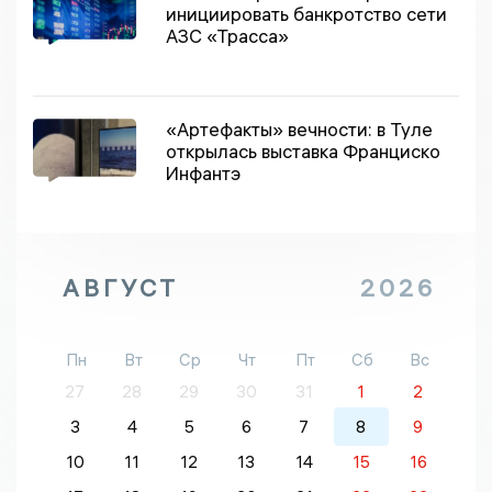
инициировать банкротство сети
АЗС «Трасса»
«Артефакты» вечности: в Туле
открылась выставка Франциско
Инфантэ
АВГУСТ
2026
Пн
Вт
Ср
Чт
Пт
Сб
Вс
27
28
29
30
31
1
2
3
4
5
6
7
8
9
10
11
12
13
14
15
16