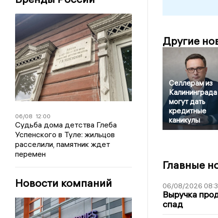
Другие но
Селлерам из
Калининграда
могут дать
кредитные
06/08
12:00
каникулы
Судьба дома детства Глеба
Успенского в Туле: жильцов
расселили, памятник ждет
перемен
Главные н
Новости компаний
06/08/2026 08:
Выручка про
спад