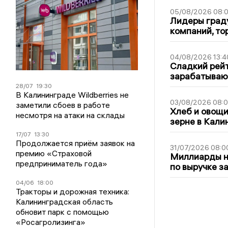
05/08/2026 08:
Лидеры граду
компаний, т
04/08/2026 13:4
Сладкий рейт
зарабатываю
28/07
19:30
В Калининграде Wildberries не
03/08/2026 08:
заметили сбоев в работе
Хлеб и овощи
несмотря на атаки на склады
зерне в Кали
17/07
13:30
Продолжается приём заявок на
31/07/2026 08:0
премию «Страховой
Миллиарды на
предприниматель года»
по выручке з
04/06
18:00
Тракторы и дорожная техника:
Калининградская область
обновит парк с помощью
«Росагролизинга»