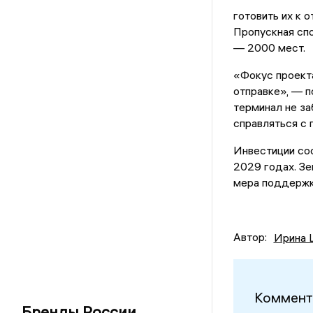
готовить их к 
Пропускная спо
— 2000 мест.
«Фокус проекта
отправке», — п
терминал не за
справляться с 
Инвестиции сос
2029 годах. Зе
мера поддержки
Автор:
Ирина 
Коммент
Бренды России