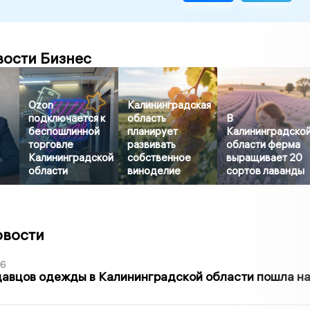
вости Бизнес
Ozon
Калининградская
подключается к
область
В
беспошлинной
планирует
Калининградско
торговле
развивать
области ферма
Калининградской
собственное
выращивает 20
области
виноделие
сортов лаванды
овости
36
давцов одежды в Калининградской области пошла н