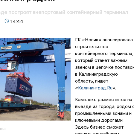
де построят внепортовый контейнерный терминал
14:44
ГК «Новик» анонсировала
строительство
контейнерного терминала,
который станет важным
звеном в цепочке поставо
в Калининградскую
область, пишет
«
Калининград.Ru
».
Комплекс разместится на
выезде из города, рядом 
промышленными зонами и
ключевыми дорогами.
Здесь бизнес сможет
ина
хранить контейнеры,