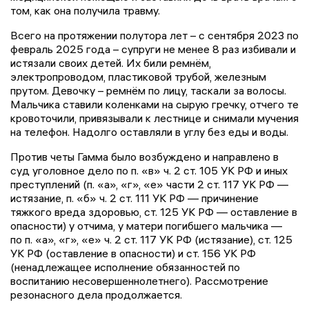
том, как она получила травму.
Всего на протяжении полутора лет – с сентября 2023 по
февраль 2025 года – супруги не менее 8 раз избивали и
истязали своих детей. Их били ремнём,
электропроводом, пластиковой трубой, железным
прутом. Девочку – ремнём по лицу, таскали за волосы.
Мальчика ставили коленками на сырую гречку, отчего те
кровоточили, привязывали к лестнице и снимали мучения
на телефон. Надолго оставляли в углу без еды и воды.
Против четы Гамма было возбуждено и направлено в
суд уголовное дело по п. «в» ч. 2 ст. 105 УК РФ и иных
преступлений (п. «а», «г», «е» части 2 ст. 117 УК РФ —
истязание, п. «б» ч. 2 ст. 111 УК РФ — причинение
тяжкого вреда здоровью, ст. 125 УК РФ — оставление в
опасности) у отчима, у матери погибшего мальчика —
по п. «а», «г», «е» ч. 2 ст. 117 УК РФ (истязание), ст. 125
УК РФ (оставление в опасности) и ст. 156 УК РФ
(ненадлежащее исполнение обязанностей по
воспитанию несовершеннолетнего). Рассмотрение
резонасного дела продолжается.