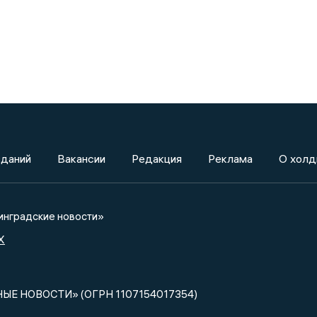
зданий
Вакансии
Редакция
Реклама
О холд
нградские новости»
X
НЫЕ НОВОСТИ» (ОГРН 1107154017354)