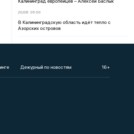
Калининград европейцев – Алексей Баслык
20/06
05:00
В Калининградскую область идёт тепло с
Азорских островов
инге
Дежурный по новостям
16+