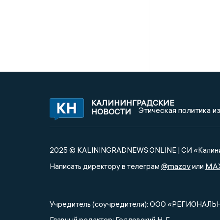
КАЛИНИНГРАДСКИЕ
Этическая политика и
НОВОСТИ
2025 © KALININGRADNEWS.ONLINE | СИ «Калини
@mazov
MA
Написать директору в телеграм
или
Учредитель (соучредители): ООО «РЕГИОНАЛЬ
Главный редактор: Годлевский Н. Г.