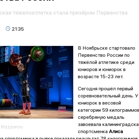
ская тяжелоатлетка стала призёром Первенства
21:35
В Ноябрьске стартовало
Первенство России по
тяжёлой атлетике среди
юниоров и юниорок в
возрасте 15-23 лет.
Сегодня прошёл первый
соревновательный день. У
юниорок в весовой
категории 59 килограммо
серебряную медаль
завоевала калининградска
frizzzon.ru
спортсменка
Алиса
ша спортсменка в рывке показала результат 78 килограммов,