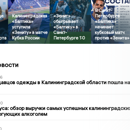
В Санкт-
де
Калининградская
«Зенит»
Петербурге
«Балтика»
обыгрывает
«Балтика»
уступила
«Балтику» в
начинает
«Зениту» в матче
Санкт-
кубковый матч
рта
Кубка России
Петербурге 1:0
против «Зенита»
овости
36
давцов одежды в Калининградской области пошла н
00
са: обзор выручки самых успешных калининградски
оргующих алкоголем
0