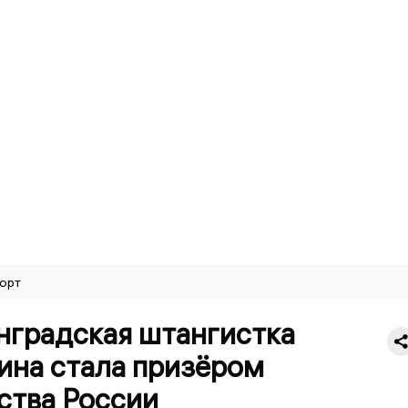
орт
нградская штангистка
ина стала призёром
ства России