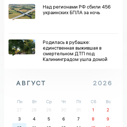
Над регионами РФ сбили 456
украинских БПЛА за ночь
Родилась в рубашке:
единственная выжившая в
смертельном ДТП под
Калининградом ушла домой
АВГУСТ
2026
Пн
Вт
Ср
Чт
Пт
Сб
Вс
27
28
29
30
31
1
2
3
4
5
6
7
8
9