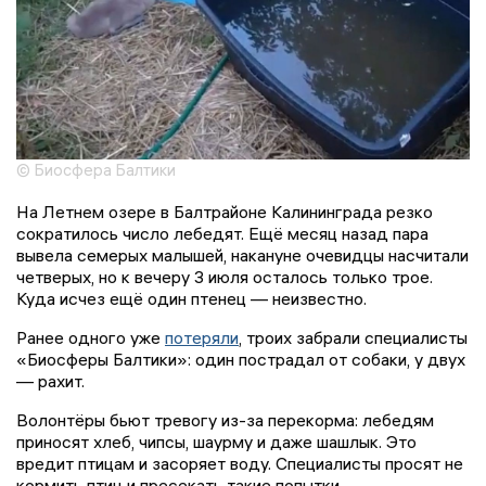
© Биосфера Балтики
На Летнем озере в Балтрайоне Калининграда резко
сократилось число лебедят. Ещё месяц назад пара
вывела семерых малышей, накануне очевидцы насчитали
четверых, но к вечеру 3 июля осталось только трое.
Куда исчез ещё один птенец — неизвестно.
Ранее одного уже
потеряли
, троих забрали специалисты
«Биосферы Балтики»: один пострадал от собаки, у двух
— рахит.
Волонтёры бьют тревогу из-за перекорма: лебедям
приносят хлеб, чипсы, шаурму и даже шашлык. Это
вредит птицам и засоряет воду. Специалисты просят не
кормить птиц и пресекать такие попытки.