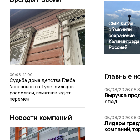
СМИ Китая
объяснили
сохранение
Калининграда
Россией
Главные н
06/08
12:00
Судьба дома детства Глеба
Успенского в Туле: жильцов
06/08/2026 08:
расселили, памятник ждет
Выручка про
перемен
спад
Новости компаний
05/08/2026 08:
Лидеры граду
компаний, т