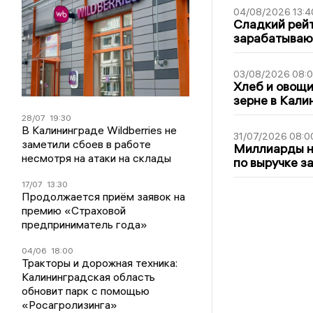
04/08/2026 13:4
Сладкий рейт
зарабатываю
03/08/2026 08:
Хлеб и овощи
зерне в Кали
28/07
19:30
В Калининграде Wildberries не
31/07/2026 08:0
заметили сбоев в работе
Миллиарды на
несмотря на атаки на склады
по выручке з
17/07
13:30
Продолжается приём заявок на
премию «Страховой
предприниматель года»
04/06
18:00
Тракторы и дорожная техника:
Калининградская область
обновит парк с помощью
«Росагролизинга»