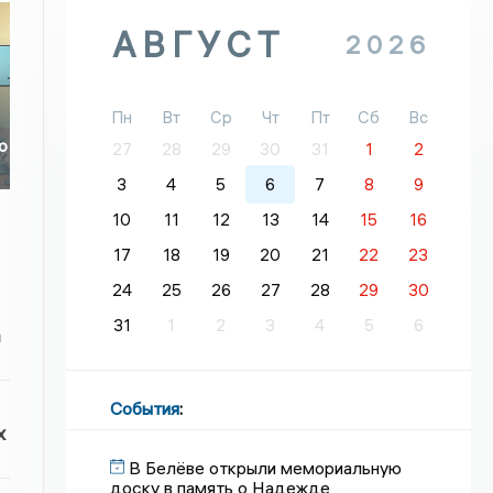
АВГУСТ
2026
Пн
Вт
Ср
Чт
Пт
Сб
Вс
о
27
28
29
30
31
1
2
3
4
5
6
7
8
9
10
11
12
13
14
15
16
17
18
19
20
21
22
23
24
25
26
27
28
29
30
31
1
2
3
4
5
6
а
События
:
х
В Белёве открыли мемориальную
доску в память о Надежде