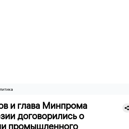
литика
ов и глава Минпрома
зии договорились о
ии промышленного