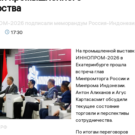
рства
М-2026 подписали меморандум Россия-Индонези
17:30
На промышленной выставк
ИННОПРОМ-2026 в
Екатеринбурге прошла
встреча глав
Минпромторга России и
Минпрома Индонезии.
Антон Алиханов и Агус
Картасасмит обсудили
текущее состояние
торговли и перспективы
сотрудничества.
 РФ
По итогам переговоров