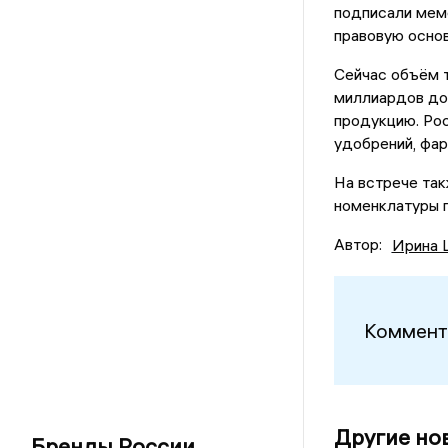
подписали мем
правовую основ
Сейчас объём 
миллиардов до
продукцию. Рос
удобрений, фар
На встрече та
номенклатуры п
Автор:
Ирина 
Коммент
Другие но
Бренды России