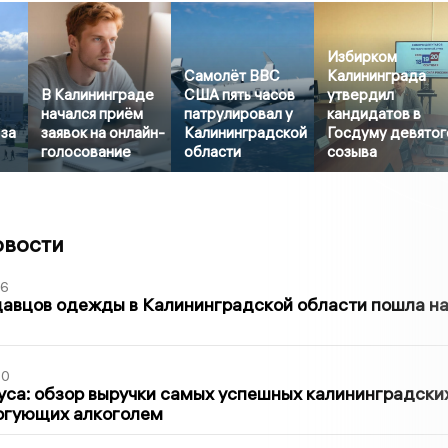
Избирком
Самолёт ВВС
Калининграда
В Калининграде
США пять часов
утвердил
начался приём
патрулировал у
кандидатов в
 за
заявок на онлайн-
Калининградской
Госдуму девятог
голосование
области
созыва
овости
36
давцов одежды в Калининградской области пошла н
00
са: обзор выручки самых успешных калининградски
оргующих алкоголем