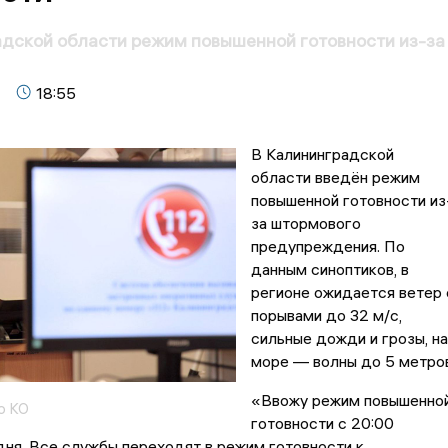
дской области режим повышенной готовности из-за
18:55
В Калининградской
области введён режим
повышенной готовности из
за штормового
предупреждения. По
данным синоптиков, в
регионе ожидается ветер 
порывами до 32 м/с,
сильные дожди и грозы, на
море — волны до 5 метров
«Ввожу режим повышенно
о КО
готовности с 20:00
ня. Все службы переходят в режим готовности к