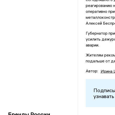
реагированию н
оперативно при
металлоконстру
Алексей Беспр
Губернатор при
усилить дежурс
аварии.
Жителям рекоме
подальше от де
Автор:
Ирина 
Подписы
узнавать
Бренды России