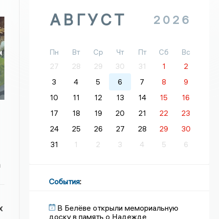
АВГУСТ
2026
Пн
Вт
Ср
Чт
Пт
Сб
Вс
м
27
28
29
30
31
1
2
3
4
5
6
7
8
9
10
11
12
13
14
15
16
17
18
19
20
21
22
23
24
25
26
27
28
29
30
31
1
2
3
4
5
6
а
События
:
х
В Белёве открыли мемориальную
доску в память о Надежде