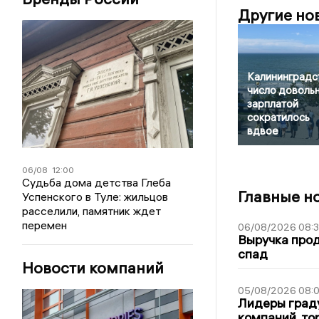
Другие но
Калининградст
число доволь
зарплатой
сократилось
вдвое
06/08
12:00
Судьба дома детства Глеба
Главные н
Успенского в Туле: жильцов
расселили, памятник ждет
перемен
06/08/2026 08:
Выручка про
спад
Новости компаний
05/08/2026 08:
Лидеры граду
компаний, т