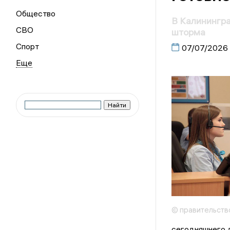
Общество
В Калинингра
СВО
шторма
Спорт
07/07/2026
© правительств
сегодняшнего д