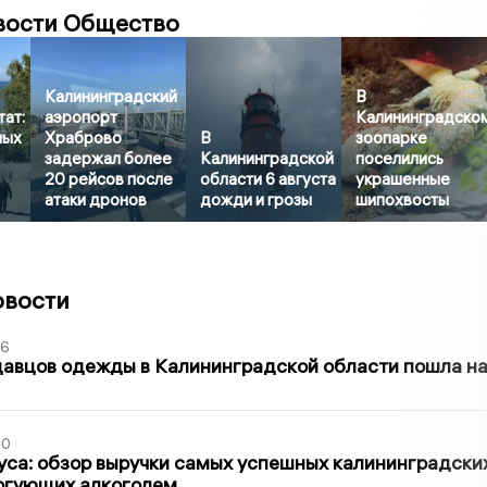
вости Общество
Калининградский
В
ат:
аэропорт
Калининградско
ных
Храброво
В
зоопарке
задержал более
Калининградской
поселились
20 рейсов после
области 6 августа
украшенные
атаки дронов
дожди и грозы
шипохвосты
овости
36
давцов одежды в Калининградской области пошла н
00
са: обзор выручки самых успешных калининградски
оргующих алкоголем