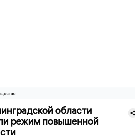
щество
нинградской области
ли режим повышенной
ости