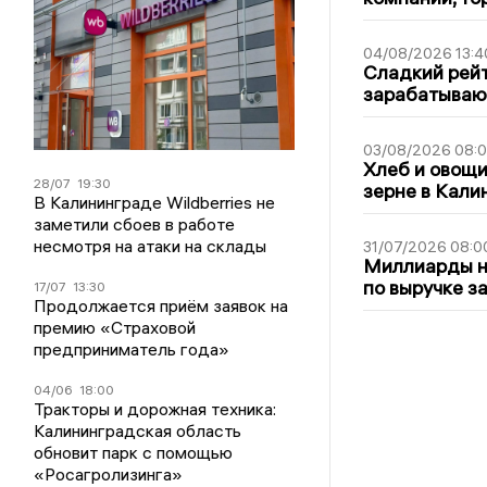
04/08/2026 13:4
Сладкий рейт
зарабатываю
03/08/2026 08:
Хлеб и овощи
28/07
19:30
зерне в Кали
В Калининграде Wildberries не
заметили сбоев в работе
несмотря на атаки на склады
31/07/2026 08:0
Миллиарды на
по выручке з
17/07
13:30
Продолжается приём заявок на
премию «Страховой
предприниматель года»
04/06
18:00
Тракторы и дорожная техника:
Калининградская область
обновит парк с помощью
«Росагролизинга»