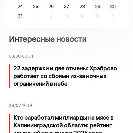
24
25
26
27
28
29
30
31
1
2
3
4
5
6
Интересные новости
03/08
08:34
22 задержки и две отмены: Храброво
работает со сбоями из-за ночных
ограничений в небе
28/07
16:19
Кто заработал миллиарды на мясе в
Калининградской области: рейтинг
компаний по выручке 2025 года