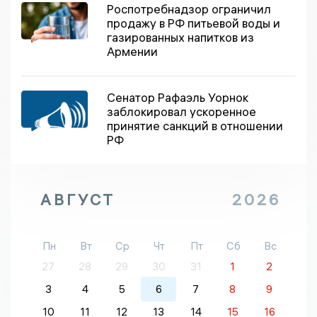
Роспотребнадзор ограничил
продажу в РФ питьевой воды и
газированных напитков из
Армении
Сенатор Рафаэль Уорнок
заблокировал ускоренное
принятие санкций в отношении
РФ
АВГУСТ
2026
Пн
Вт
Ср
Чт
Пт
Сб
Вс
27
28
29
30
31
1
2
3
4
5
6
7
8
9
10
11
12
13
14
15
16