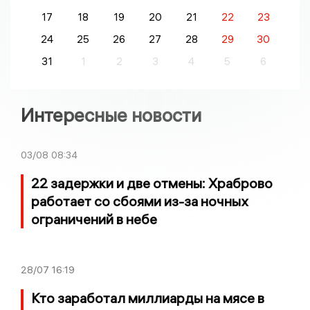
17
18
19
20
21
22
23
24
25
26
27
28
29
30
31
1
2
3
4
5
6
Интересные новости
03/08
08:34
22 задержки и две отмены: Храброво
работает со сбоями из-за ночных
ограничений в небе
28/07
16:19
Кто заработал миллиарды на мясе в