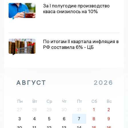
За I полугодие производство
кваса снизилось на 10%
По итогам II квартала инфляция в
РФ составила 6% - ЦБ
АВГУСТ
2026
Пн
Вт
Ср
Чт
Пт
Сб
Вс
27
28
29
30
31
1
2
3
4
5
6
7
8
9
10
11
12
13
14
15
16