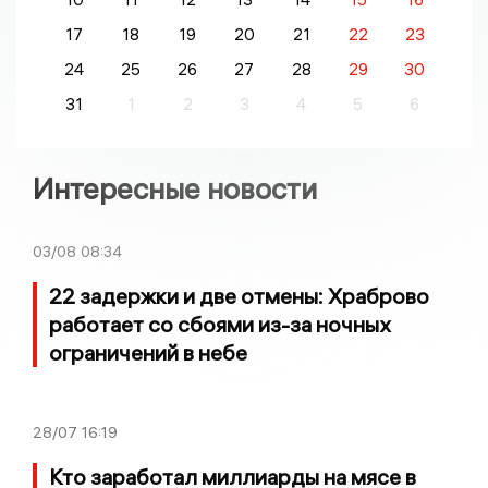
17
18
19
20
21
22
23
24
25
26
27
28
29
30
31
1
2
3
4
5
6
Интересные новости
03/08
08:34
22 задержки и две отмены: Храброво
работает со сбоями из-за ночных
ограничений в небе
28/07
16:19
Кто заработал миллиарды на мясе в