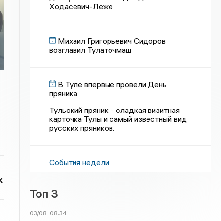
Ходасевич-Леже
Михаил Григорьевич Сидоров
возглавил Тулаточмаш
В Туле впервые провели День
пряника
Тульский пряник - сладкая визитная
карточка Тулы и самый известный вид
русских пряников.
а
События недели
х
Топ 3
03/08
08:34