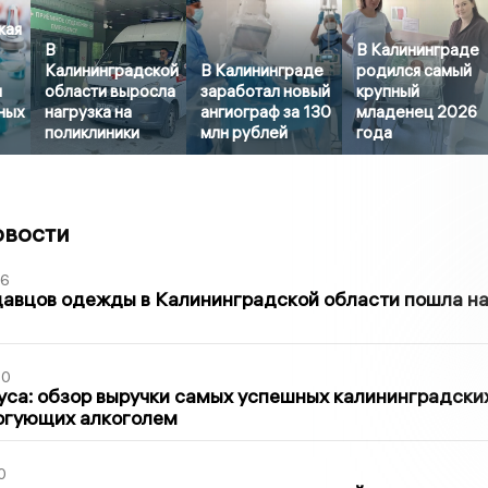
кая
В
В Калининграде
Калининградской
В Калининграде
родился самый
м
области выросла
заработал новый
крупный
ных
нагрузка на
ангиограф за 130
младенец 2026
поликлиники
млн рублей
года
овости
36
давцов одежды в Калининградской области пошла н
00
са: обзор выручки самых успешных калининградски
оргующих алкоголем
0