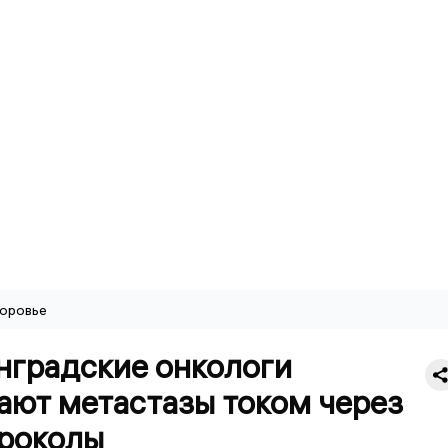
оровье
нградские онкологи
ают метастазы током через
роколы