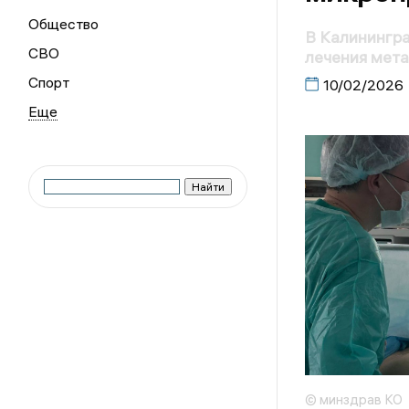
Общество
В Калинингр
СВО
лечения мета
Спорт
10/02/2026
© минздрав КО