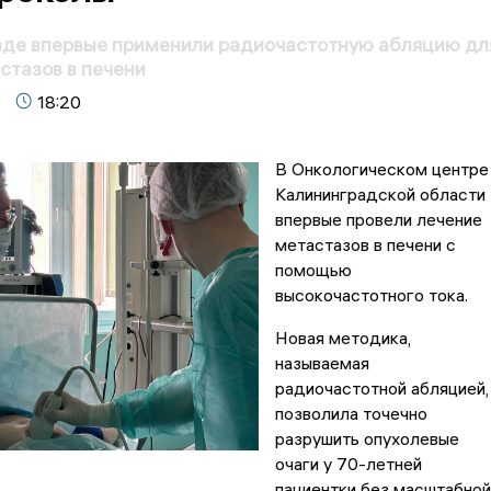
аде впервые применили радиочастотную абляцию дл
стазов в печени
18:20
В Онкологическом центре
Калининградской области
впервые провели лечение
метастазов в печени с
помощью
высокочастотного тока.
Новая методика,
называемая
радиочастотной абляцией,
позволила точечно
разрушить опухолевые
очаги у 70-летней
пациентки без масштабной