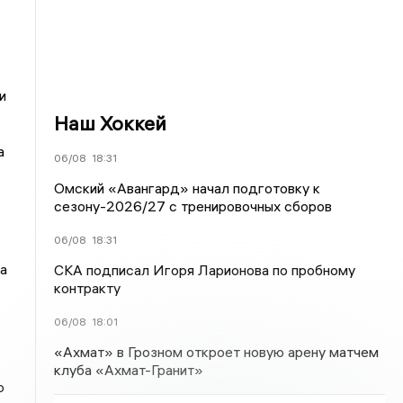
и
Наш Хоккей
а
06/08
18:31
Омский «Авангард» начал подготовку к
сезону-2026/27 с тренировочных сборов
06/08
18:31
а
СКА подписал Игоря Ларионова по пробному
контракту
06/08
18:01
«Ахмат» в Грозном откроет новую арену матчем
клуба «Ахмат-Гранит»
о