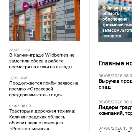
Калининградс
область
обеспечена
трёхмесячны
запасом льгот
лекарств
28/07
19:30
В Калининграде Wildberries не
заметили сбоев в работе
Главные н
несмотря на атаки на склады
06/08/2026 08:
17/07
13:30
Выручка про
Продолжается приём заявок на
спад
премию «Страховой
предприниматель года»
05/08/2026 08:
04/06
18:00
Лидеры граду
Тракторы и дорожная техника:
компаний, т
Калининградская область
обновит парк с помощью
«Росагролизинга»
04/08/2026 13:4