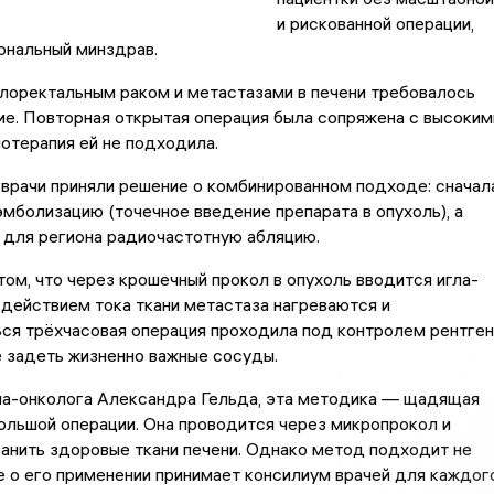
и рискованной операции,
ональный минздрав.
лоректальным раком и метастазами в печени требовалось
е. Повторная открытая операция была сопряжена с высоким
иотерапия ей не подходила.
врачи приняли решение о комбинированном подходе: сначал
мболизацию (точечное введение препарата в опухоль), а
 для региона радиочастотную абляцию.
том, что через крошечный прокол в опухоль вводится игла-
действием тока ткани метастаза нагреваются и
ся трёхчасовая операция проходила под контролем рентген
е задеть жизненно важные сосуды.
ча-онколога Александра Гельда, эта методика — щадящая
ольшой операции. Она проводится через микропрокол и
анить здоровые ткани печени. Однако метод подходит не
е о его применении принимает консилиум врачей для каждог