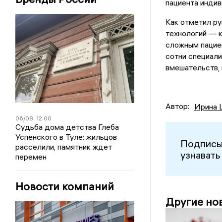
пациента индив
Как отметил ру
технологий — 
сложным пациен
сотни специал
вмешательств, 
Автор:
Ирина 
06/08
12:00
Судьба дома детства Глеба
Успенского в Туле: жильцов
Подписы
расселили, памятник ждет
узнавать
перемен
Новости компаний
Другие но