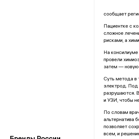
сообщает реги
Пациентке с ко
сложное лечени
рисками, а хим
На консилиуме 
провели химиоэ
затем — новую
Суть метода в 
электрод. Под 
разрушаются. В
и УЗИ, чтобы н
По словам вра
альтернатива б
позволяет сохр
всем, и решени
Бренды России